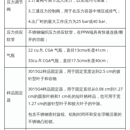
2.计量阀可调节流入压力，以实现均匀测量；
压力调节
阀
3.三通压力控制阀，用于在压力容器中增压或排气；
4.出厂时的最大工作压力为25 bar或40 bar。
压力供应
不锈钢编织压力供应软管，在PPW端具有快速连接/断
软管
开的功能；
22 cu.ft. CGA 气瓶，直径13cmx长度41cm；
气瓶
33cu.ft CGA气瓶，直径17.5cmx长度40cm；
3015G2样品固定器，用于固定宽度达到2.5 cm的披
针型叶子和谷物
3015G4样品固定器，用于固定直径从0.08 cm到1.27
样品固定
cm的圆形叶柄和1 cm长的短叶柄样品，也可用于宽
器
1.27 cm的披针型叶子和较大叶子的中脉。
包含不锈钢密封旋钮、铝制封闭环和安全浮雕活塞的
不锈钢凸轮锁。