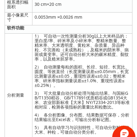
根系透扫幅
30 cm×20 cm
面积
最小像素尺
0.0053mm ×0.0026 mm
寸
软件功能
1） 可自动一次性测量分析30g以上大米样品的：
垩白度/率、碎米率及小碎米率、整精米数量、整
精米率、大米透明度、黄粒米、杂质量、异品种
粒、不完善粒（未成熟粒），及糯米的阴米率、病
斑或黄变率。还可自动分析大米的碾米精度、裂纹
率，以及糙米胚芽率。
2） 自动测量每粒的面积、长径、短径、长宽比、
圆度、等效直径（长度测量误差≤±0.05mm，长宽
比测量误差≤±0.05，重现性误差≤±0.02；整精米
率、碎米率指标测量误差≤±1.0%、重现性误差≤
±0.25%）。
3） 可大批量自动分析处理与输出结果。与国标G
分析测量
B/T1350稻谷、GB/T17891优质稻谷或GB1354大
米、农业部新标准【大米】NY/T2334-2013等标准
相对应，检测各项指标的重量比和粒数比。
4） 各分析图像、分布图、结果数据可保存，分析
结果输出至Excel表，可输出分析标记图。
5） 具有自动学习与识别特性，可自动分割粘连的
大米、种粒，可做自动分类分析。