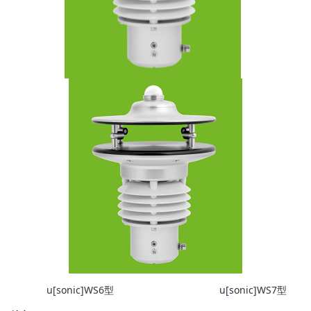
u[sonic]WS6型 u[sonic]WS7型