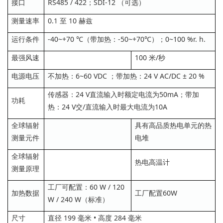
接口
RS485 / 422；SDI-12 （可选）
测量速率
0.1 至 10 赫兹
运行条件
-40~+70 ℃（带加热：-50~+70℃）；0~100 %r. h.
最强风速
100 米/秒
电源电压
不加热：6~60 VDC ；带加热：24 V AC/DC ± 20 %
传感器：24 V直流输入时额定电流为50mA；带加
功耗
热：24 V交/直流输入时最大电流为10A
全球辐射
具有高品质热电单元的热
测量元件
电堆
全球辐射
热电高温计
测量原理
工厂可配置：60 W / 120
加热数据
工厂配置60W
W / 240 W（标准）
尺寸
直径 199 毫米 • 高度 284 毫米