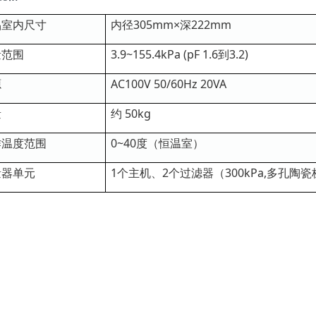
品室内尺寸
内径305mm×深222mm
量范围
3.9~155.4kPa (pF 1.6到3.2)
源
AC100V 50/60Hz 20VA
量
约 50kg
作温度范围
0~40度（恒温室）
量器单元
1个主机、2个过滤器（300kPa,多孔陶