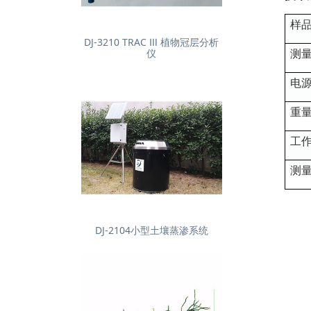
样
DJ-3210 TRAC Ⅲ 植物冠层分析
测
仪
电
重
工
测
DJ-2104小型土壤蒸渗系统