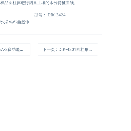
个样品圆柱体进行测量土壤的水分特征曲线。
型号：
DIK-3424
壤水分特征曲线测
A-2多功能植物效率仪
下一页
: DIK-4201圆柱形土壤入渗仪