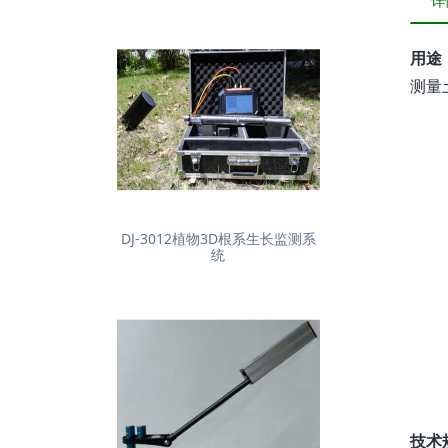
详
用途
测量
DJ-3012植物3D根系生长监测系
统
技术