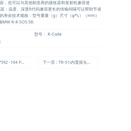
容，也可以与其他制造商的接收器和发射机兼容使
器：温度、深度R代码兼容更长的传输间隔可以帮助节省
的寿命技术规格：型号重量（g）尺寸（φ*L）（mm）
M-R-8-SO5.58.
型号：
R-Code
器
 -104 PM2.5聚四氟乙烯过滤介质
下一页
: TR-51i内置探头型温度记录仪