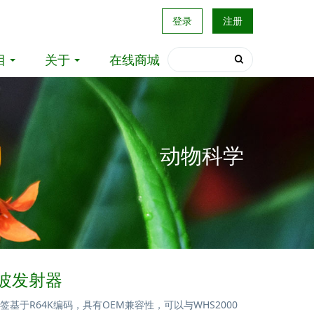
登录
注册
目
关于
在线商城
动物科学
声波发射器
基于R64K编码，具有OEM兼容性，可以与WHS2000