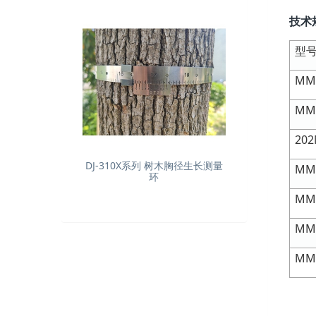
技术
型
MM-
MM-
202
DJ-310X系列 树木胸径生长测量
MM-
环
MM-
MM-
MM-