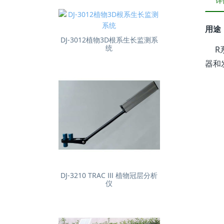
详
用途
DJ-3012植物3D根系生长监测系
统
R系
器和
DJ-3210 TRAC Ⅲ 植物冠层分析
仪