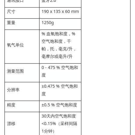
通讯接口
蓝牙2.0
尺寸
190 x 135 x 60 mm
重量
1250g
% 血氧饱和度，%
空气饱和度，千
氧气单位
帕，托，毫克/升，
毫摩尔或毫升/升
0 - 475 % 空气饱和
测量范围
度
±0.475 % 空气饱和
分辨率
度
精度
±0.5 % 空气饱和度
30天内空气饱和度
漂移
<0.15%（采样间隔
1分钟）