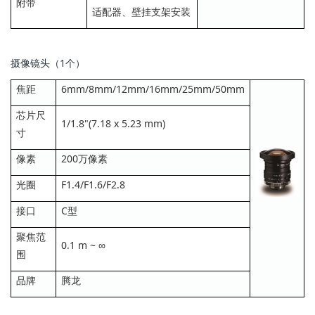
附带
适配器、壁挂支架安装
摄像镜头（1个）
焦距
6mm/8mm/12mm/16mm/25mm/50mm
芯片尺
1/1.8"(7.18 x 5.23 mm)
寸
像素
200万像素
光圈
F1.4/F1.6/F2.8
接口
C型
聚焦范
0.1 m ~ ∞
围
品牌
腾龙