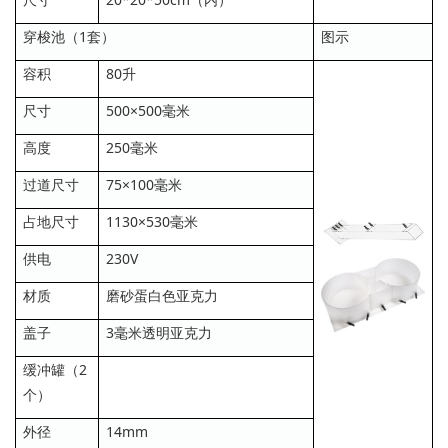
穿梭池（1套）
图示
容积
80升
尺寸
500×500毫米
高度
250毫米
过道尺寸
75×100毫米
占地尺寸
1130×530毫米
供电
230V
材质
磨砂蛋白色亚克力
盖子
3毫米透明亚克力
缓冲罐（2
个）
外径
14mm