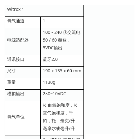
Witrox 1
氧气通道
1
100 - 240 伏交流电
电源适配器
50 / 60 赫兹，
5VDC输出
通讯接口
蓝牙2.0
尺寸
190 x 135 x 60 mm
重量
1130g
模拟输出
2×0~10VDC
% 血氧饱和度，%
空气饱和度，千
氧气单位
帕，托，毫克/升，
毫摩尔或毫升/升