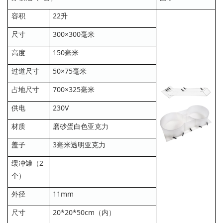
容积
22升
尺寸
300×300毫米
高度
150毫米
过道尺寸
50×75毫米
占地尺寸
700×325毫米
供电
230V
材质
磨砂蛋白色亚克力
盖子
3毫米透明亚克力
缓冲罐（2
个）
外径
11mm
尺寸
20*20*50cm（内）