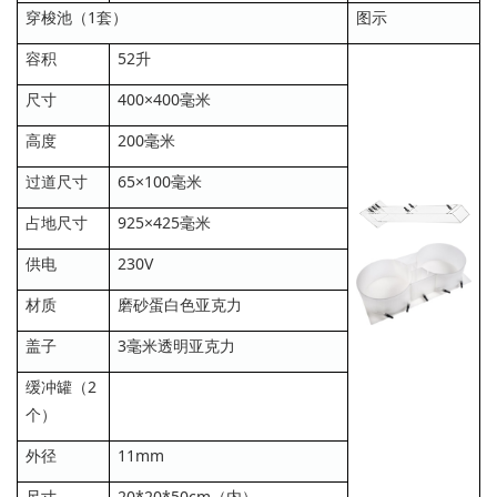
穿梭池（1套）
图示
容积
52升
尺寸
400×400毫米
高度
200毫米
过道尺寸
65×100毫米
占地尺寸
925×425毫米
供电
230V
材质
磨砂蛋白色亚克力
盖子
3毫米透明亚克力
缓冲罐（2
个）
外径
11mm
尺寸
20*20*50cm（内）