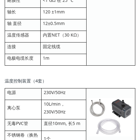
耐膜性
<1 GΩ 在 25 °C
轴长
120 ±1mm
轴 直径
12±0.5mm
温度传感器
内置NET（30 KΩ）
连接
固定线缆
电极电缆长度
1m
温度控制装置（4套）
电源
230V/50Hz
10L/min，
离心泵
230V/50Hz
无毒PVC管
直径10mm, 长5 m
不锈钢卷（换热
1个