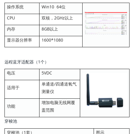
操作系统
Win10 64位
CPU
双核，2GHz以上
内存
8GB以上
显示器分辨率
1600*1080
远程蓝牙适配器（1个）
电压
5VDC
单通道/四通道氧气
适用于
测量仪
增加电脑无线网覆
功能
盖范围
穿梭池
穿梭池（1套）
图示