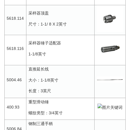
采样器顶盖
5618.114
1-1/ 8 X 2
尺寸：
英寸
采样器锤子适配器
5618.116
1-1/8
英寸
直推延长线
5004.46
1-1/8
大小：
英寸
3
长度：
英尺
重型滑动锤
400.93
3/4
螺纹类型：
英寸
钢制三通手柄
5006.84