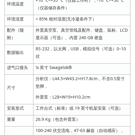
+10 ℃~+35 ℃（仪器工作时），-10 ℃~+50 ℃
环境温度
（仪器储存条件）
环境湿度
< 85% 相对湿度(无冷凝条件下）
配件（随
外置真空泵、真空管线及配件、键盘、鼠标、LCD
附）
显示器（可选）、内置 240 GB 硬盘
RS-232，以太网，USB，模拟信号（可选）0–10
数据输出
伏
进气口接头
¼ 英寸 Swagelok®
分析仪：L44.5×W43.2×H17.8cm，不含0.5英寸
垫脚，
尺寸
外置泵：L28×W19×H10.2cm
安装形式
工作台式（标准）或 19 英寸机架安装（可选）
重量
26.9 Kg（包含外置泵）
100-240 伏交流电，47-63 赫兹（自动感应），