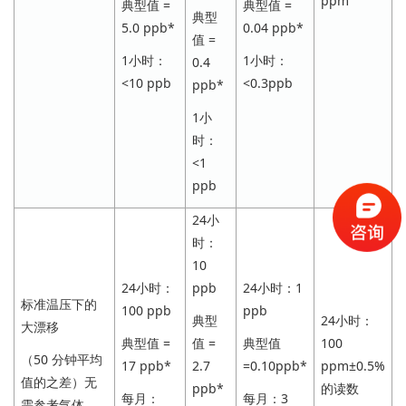
ppm
典型值 =
典型值 =
典型
5.0 ppb*
0.04 ppb*
值 =
1小时：
1小时：
0.4
<10 ppb
<0.3ppb
ppb*
1小
时：
<1
ppb
24小
时：
10
24小时：
ppb
24小时：1
标准温压下的
100 ppb
ppb
24小时：
典型
大漂移
100
典型值 =
值 =
典型值
（50 分钟平均
ppm±0.5%
17 ppb*
2.7
=0.10ppb*
值的之差）无
的读数
ppb*
每月：
每月：3
需参考气体