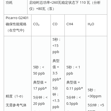
功耗
启动时总功率<260瓦稳定状态下 110 瓦（分析
仪）+80瓦（泵）
Picarro G2401
确保性能规格
CO₂
CO
CH4
H₂O
（在空气中)
5秒：
<15
ppb
典型
值 =
5秒：<
5秒：< 1
3.5
50 ppb
ppb
ppb*
典型值 =
典型值 =
5分
17 ppb*
0.11 ppb*
5秒：
钟：
精度（1-σ）
<30ppm
5分钟：<
5分钟：<
<1.5
20 ppb
0.5ppb
无需参考气体
5分钟：<5
ppb