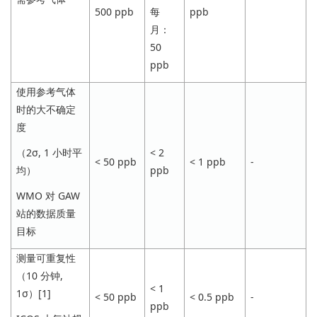
500 ppb
每
ppb
月：
50
ppb
使用参考气体
时的大不确定
度
< 2
（2σ, 1 小时平
< 50 ppb
< 1 ppb
-
ppb
均）
WMO 对 GAW
站的数据质量
目标
测量可重复性
（10 分钟,
< 1
1σ）[1]
< 50 ppb
< 0.5 ppb
-
ppb