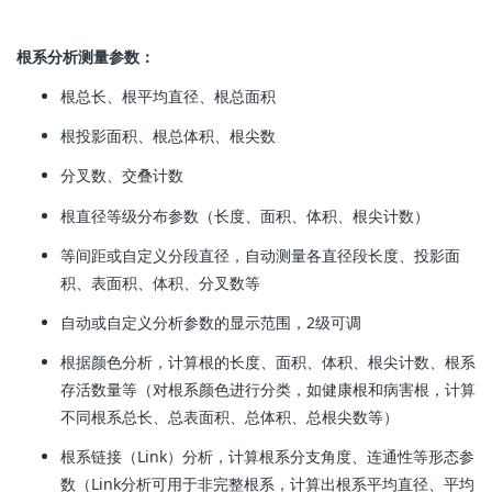
根系分析测量参数：
根总长、根平均直径、根总面积
根投影面积、根总体积、根尖数
分叉数、交叠计数
根直径等级分布参数（长度、面积、体积、根尖计数）
等间距或自定义分段直径，自动测量各直径段长度、投影面
积、表面积、体积、分叉数等
自动或自定义分析参数的显示范围，2级可调
根据颜色分析，计算根的长度、面积、体积、根尖计数、根系
存活数量等（对根系颜色进行分类，如健康根和病害根，计算
不同根系总长、总表面积、总体积、总根尖数等）
根系链接（Link）分析，计算根系分支角度、连通性等形态参
数（Link分析可用于非完整根系，计算出根系平均直径、平均