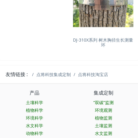
DJ-310X系列 树木胸径生长测量
环
友情链接 :
点将科技集成定制
点将科技淘宝店
产品
集成定制
土壤科学
“双碳”监测
植物科学
环境观测
环境科学
植物监测
水文科学
土壤监测
动物科学
水文监测