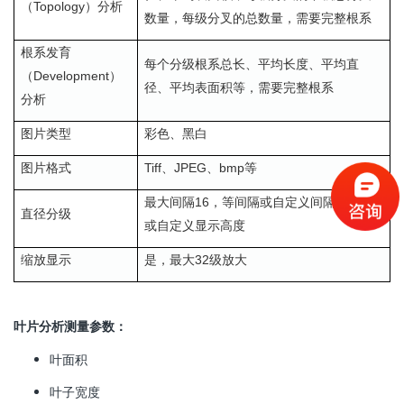
Topology
（
）分析
数量，每级分叉的总数量，需要完整根系
根系发育
每个分级根系总长、平均长度、平均直
Development
（
）
径、平均表面积等，需要完整根系
分析
图片类型
彩色、黑白
Tiff
JPEG
bmp
图片格式
、
、
等
16
最大间隔
，等间隔或自定义间隔；自动
直径分级
或自定义显示高度
32
缩放显示
是，最大
级放大
叶片分析测量参数：
叶面积
叶子宽度