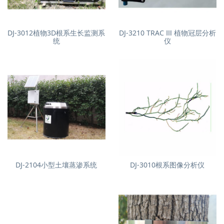
DJ-3012植物3D根系生长监测系
DJ-3210 TRAC Ⅲ 植物冠层分析
统
仪
DJ-2104小型土壤蒸渗系统
DJ-3010根系图像分析仪