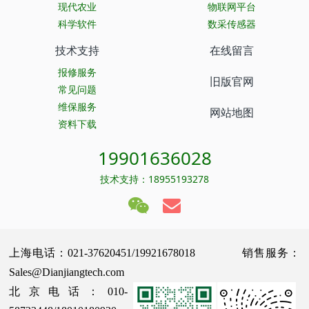
现代农业
物联网平台
科学软件
数采传感器
技术支持
在线留言
报修服务
旧版官网
常见问题
维保服务
网站地图
资料下载
19901636028
技术支持：18955193278
上海电话：021-37620451/19921678018 销售服务：
Sales@Dianjiangtech.com
北京电话：010-