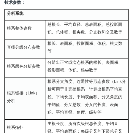
技术参数：
分析系统
总根长、平均直径、总表面积、总投影面
根系整体参数
积、总体积、根尖数、分支数和交叉数等
根长、表面积、投影面积、体积、根尖数
直径分级分布参数
等
分辨出正常或病态根系的根长、表面积、
根系颜色分析参数
投影面积、体积、根尖数等
Link
根系分支角度、连通性等形态参数（
分
析可用于非完整根系，计算出根系平均直
Link
根系链接（
）
径、平均长度、平均表面积、分叉角度的
分析
平均值、分叉总数、分叉的长度、表面
积、平均直径、角度、级别等
主根长度、所有次级根总长度、平均直
根系拓扑
径、平均表面积；每级分叉的下级总分叉