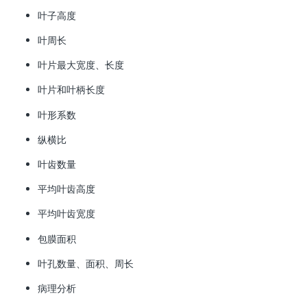
叶子高度
叶周长
叶片最大宽度、长度
叶片和叶柄长度
叶形系数
纵横比
叶齿数量
平均叶齿高度
平均叶齿宽度
包膜面积
叶孔数量、面积、周长
病理分析