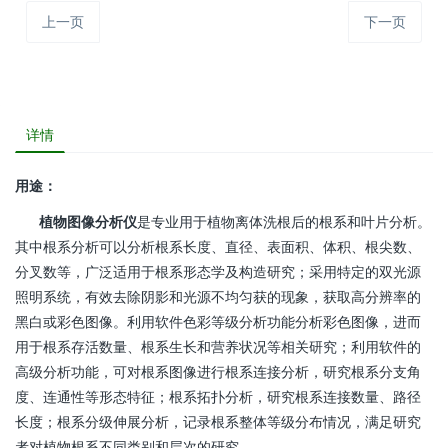
上一页
下一页
详情
用途：
植物图像分析仪
是专业用于植物离体洗根后的根系和叶片分析。
其中根系分析可以分析根系长度、直径、表面积、体积、根尖数、
分叉数等，广泛适用于根系形态学及构造研究；采用特定的双光源
照明系统，有效去除阴影和光源不均匀获的现象，获取高分辨率的
黑白或彩色图像。利用软件色彩等级分析功能分析彩色图像，进而
用于根系存活数量、根系生长和营养状况等相关研究；利用软件的
高级分析功能，可对根系图像进行根系连接分析，研究根系分支角
度、连通性等形态特征；根系拓扑分析，研究根系连接数量、路径
长度；根系分级伸展分析，记录根系整体等级分布情况，满足研究
者对植物根系不同类别和层次的研究。