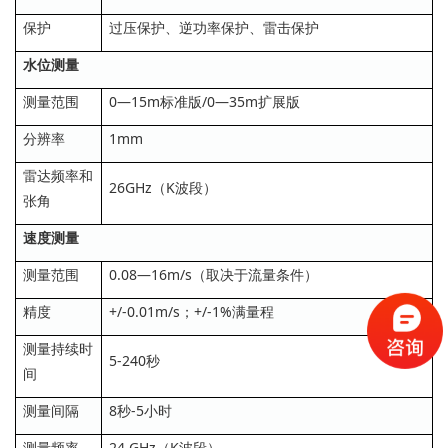
保护
过压保护、逆功率保护、雷击保护
水位测量
测量范围
0—15m标准版/0—35m扩展版
分辨率
1mm
雷达频率和
26GHz（K波段）
张角
速度测量
测量范围
0.08—16m/s（取决于流量条件）
精度
+/-0.01m/s；+/-1%满量程
测量持续时
5-240秒
间
测量间隔
8秒-5小时
测量频率
24 GHz（K波段）