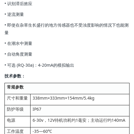
• 识别滞后效应
• 逆流测量
• 即使在杂草生长盛行的地方传感器也不受浊度影响的情况下也能测
量
• 在潮水中测量
• 自动角度测量
• 可选 (RQ-30a)：4-20mA的模拟输出
技术参数：
常规参数
尺寸和重量
338mm×333mm×154mm/5.4kg
防护等级
IP67
电源
6-30v，12V待机功耗约1毫安；主动运行约140mA
工作温度
-35—60℃