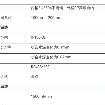
质
内桶SUS304不锈钢；外桶PP高聚合物
感器孔位
100mm、200mm
重系统
重范围
0-100KG
量分辨率
折合水深变化为0.1mm
渗
折合水深变化为0.07mm
出
RS485/232
量方式
单点
水系统
量
1500ml/min