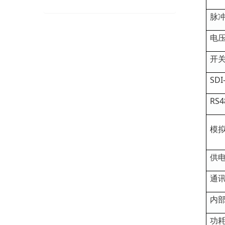
脉
电
开关
SDI
RS4
模
供
通
内
功