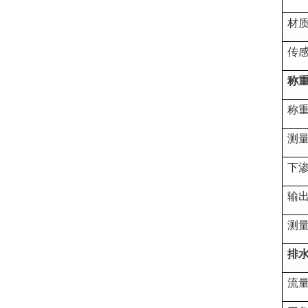
材
传
称
称
测
下
输
测
排
流