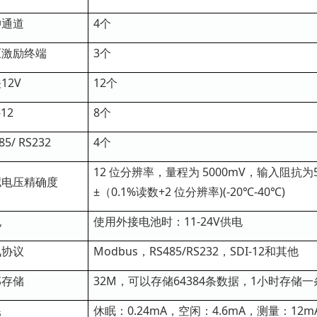
冲通道
4个
压激励终端
3个
12V
12个
-12
8个
85/ RS232
4个
12 位分辨率，量程为 5000mV，输入阻抗为
拟电压精确度
±（0.1%读数+2 位分辨率)(-20℃-40℃)
电
使用外接电池时：11-24V供电
讯协议
Modbus，RS485/RS232，SDI-12和其他
部存储
32M，可以存储64384条数据，1小时存储一
耗
休眠：0.24mA，空闲：4.6mA，测量：12