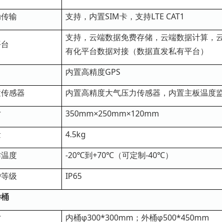
动传输
支持，内置SIM卡，支持LTE CAT1
支持，云端数据免费存储，云端数据计算，云
平台
有化平台数据对接（数据直发私有平台）
S
内置高精度GPS
置传感器
内置高精度大气压力传感器，内置主板温度
寸
350mm×250mm×120mm
量
4.5kg
作温度
-20℃到+70℃（可定制-40℃）
护等级
IP65
渗桶
寸
内桶φ300*300mm；外桶φ500*450mm