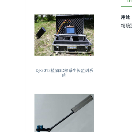
详
用途
精确
DJ-3012植物3D根系生长监测系
统