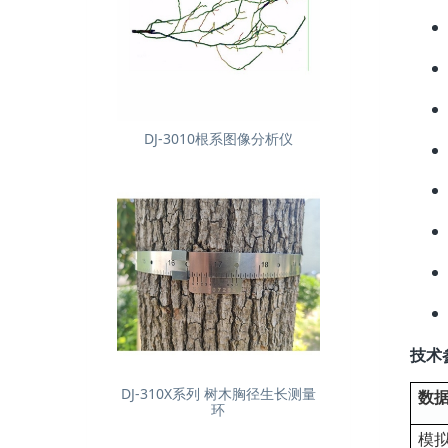
DJ-3010根系图像分析仪
技术
DJ-310X系列 树木胸径生长测量
数
环
模