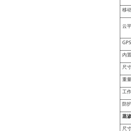
移
云
GP
内
尺
重
工
防
蒸
尺