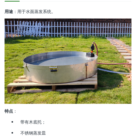
用途
：用于水面蒸发系统。
特点
：
带有木底托；
不锈钢蒸发皿