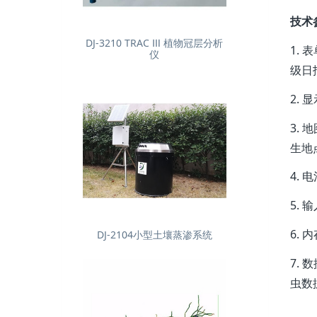
技术
DJ-3210 TRAC Ⅲ 植物冠层分析
1.
仪
级日
2.
3.
生地
4.
5.
6. 
DJ-2104小型土壤蒸渗系统
7.
虫数