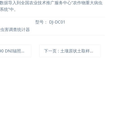
数据导入到全国农业技术推广服务中心“农作物重大病虫
系统”中。
型号：
DJ-DC01
1病虫害调查统计器
0 DNI辐照度传感器
下一页
: 土壤原状土取样套件