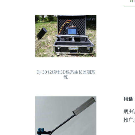
详
DJ-3012植物3D根系生长监测系
统
用途
病虫
推广