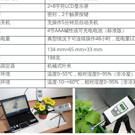
示
2×8字符LCD显示屏
键
密封，2个触屏按键
动关机
无操作5分钟后自动关机
源
4节AAA碱性或可充电电池（标准版）
池电量
典型情况下可连续操作48小时，低电量L
寸
134 mm×65 mm×33 mm
量
188克
品固定器
机械式叶夹
作环境
温度0~55℃，相对湿度0~95%（非冷凝
储环境
温度-10~+60℃，相对湿度0~95%（非冷