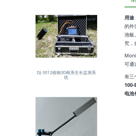
详
用途：
的外
池板
究，
Mo
可通
DJ-3012植物3D根系生长监测系
有三
统
100
电池