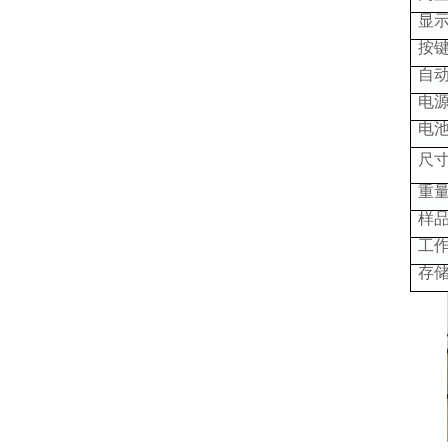
显
按
自
电
电
尺
重
样
工
存