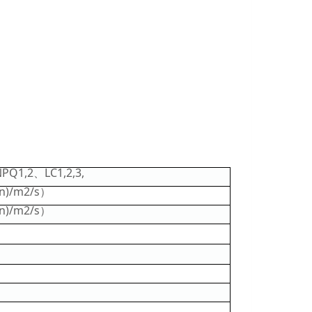
Q1,2、LC1,2,3,
)/m2/s）
)/m2/s）