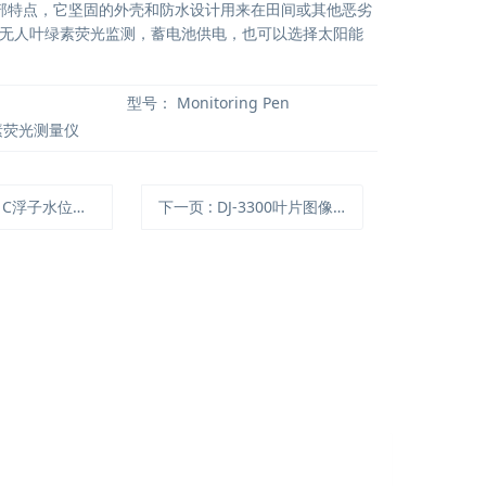
X的全部特点，它坚固的外壳和防水设计用来在田间或其他恶劣
无人叶绿素荧光监测，蓄电池供电，也可以选择太阳能
型号：
Monitoring Pen
素荧光测量仪
1C浮子水位监测仪
下一页
: DJ-3300叶片图像分析仪