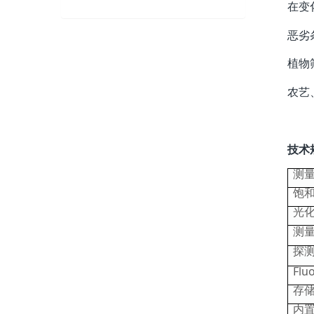
在变
恶劣
植物
农艺
技术
测
饱
光
测
探
Flu
存
内