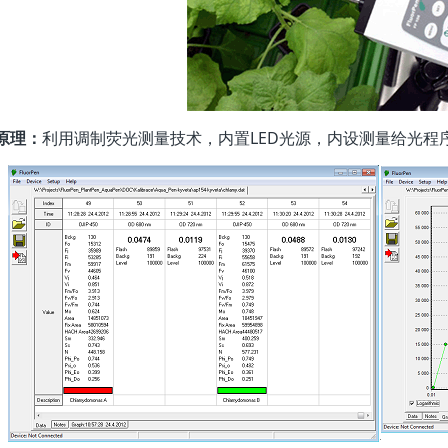
原理：
利用调制荧光测量技术，内置LED光源，内设测量给光程