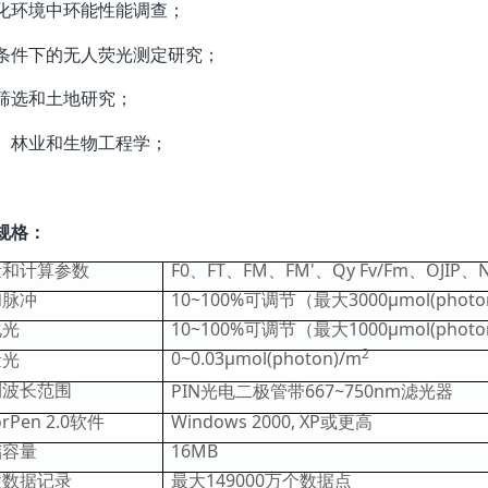
化环境中环能性能调查；
条件下的无人荧光测定研究；
筛选和土地研究；
、林业和生物工程学；
规格：
量和计算参数
F0、FT、FM、FM'、Qy Fv/Fm、OJIP、NP
和脉冲
10~100%可调节（最大3000µmol(photon
化光
10~100%可调节（最大1000µmol(photon
2
0~0.03µmol(photon)/m
量光
测波长范围
PIN光电二极管带667~750nm滤光器
orPen 2.0软件
Windows 2000, XP或更高
储容量
16MB
置数据记录
最大149000万个数据点