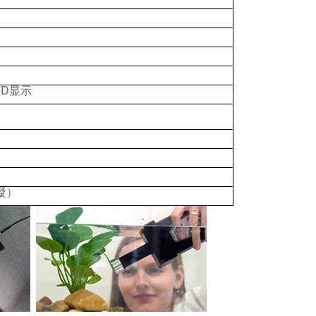
CD显示
）
凝）