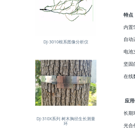
特点
内置
自动
DJ-3010根系图像分析仪
电池
坚固
在线
应用
长期
DJ-310X系列 树木胸径生长测量
环
光合