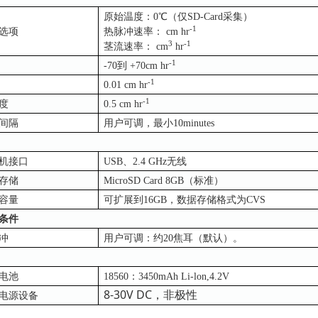
原始温度：0℃（仅SD-Card采集）
-1
选项
热脉冲速率： cm hr
3
-1
茎流速率： cm
hr
-1
-70到 +70cm hr
-1
0.01 cm hr
-1
度
0.5 cm hr
间隔
用户可调，最小10minutes
机接口
USB、2.4 GHz无线
存储
MicroSD Card 8GB（标准）
容量
可扩展到16GB，数据存储格式为CVS
条件
冲
用户可调：约20焦耳（默认）。
电池
18560：3450mAh Li-lon,4.2V
8-30V DC，非极性
电源设备