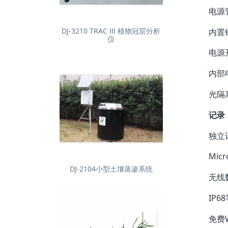
电
DJ-3210 TRAC Ⅲ 植物冠层分析
内
仪
电
内
光隔
记录
独
Mi
DJ-2104小型土壤蒸渗系统
无
IP
免费