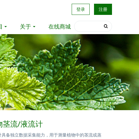
登录
注册
目
关于
在线商城
植物茎流/液流计
液流计具备独立数据采集能力，用于测量植物中的茎流或蒸