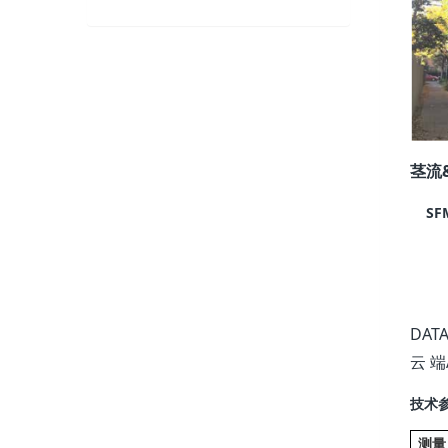
茎流
SFM
DAT
云 端
技术
测量