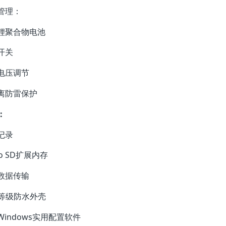
源管理：
置锂聚合物电池
源开关
部电压调节
离防雷保护
：
立记录
cro SD扩展内存
线数据传输
68等级防水外壳
Windows实用配置软件