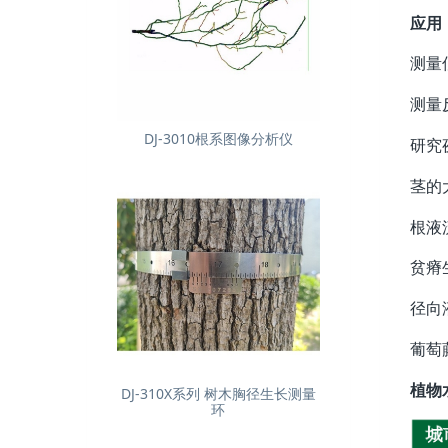
应用
测量
测
DJ-3010根系图像分析仪
研
茎的
根
贫
径
葡萄
植物
DJ-310X系列 树木胸径生长测量
环