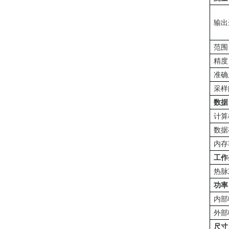
输出
范围
精度
准确
采样
数据
计算
数据
内存
工作
热脉
功率
内部
外部
尺寸