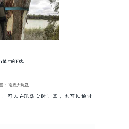
行随时的下载。
图； 南澳大利亚
 量 。 可 以 在现 场 实 时 计 算 ， 也 可 以 通 过