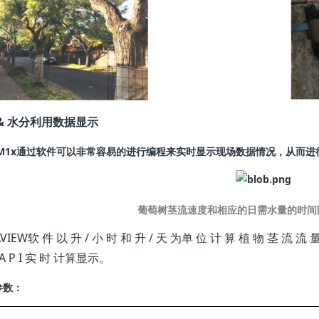
& 水分利用数据显示
1x
通过软件可以非常容易的进行编程来实时显示现场数据情况，从而进
葡萄树茎流速度和相应的日需水量的时间
AVIEW软 件 以 升 / 小 时 和 升 / 天 为单 位 计 算 植 物 茎 流 流
A P I 实 时 计算显示。
参数：