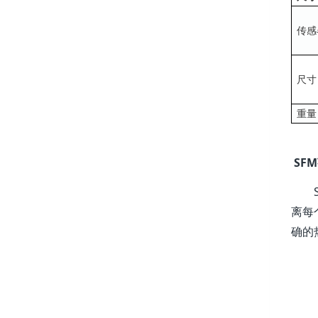
传感
尺寸
重量
SF
SF
离每
确的