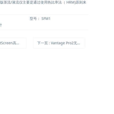
网版茎流/液流仪主要是通过使用热比率法（ HRM)原则来
型号：
SFM1
计
高通量植物表型成像分析系统（XYZ三维成像版）
下一页
: Vantage Pro2无线气象站