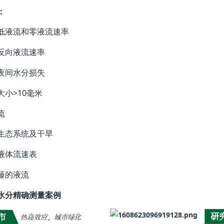
：
低液流和零液流速率
量反向液流速率
究夜间水分损失
大小>10毫米
液流
瘠生态系统及干旱
向液体流速表
藤的液流
水分精确测量案例