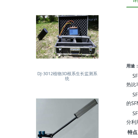
详
用途
DJ-3012植物3D根系生长监测系
SF
统
热比
SF
的S
SF
分利
特点