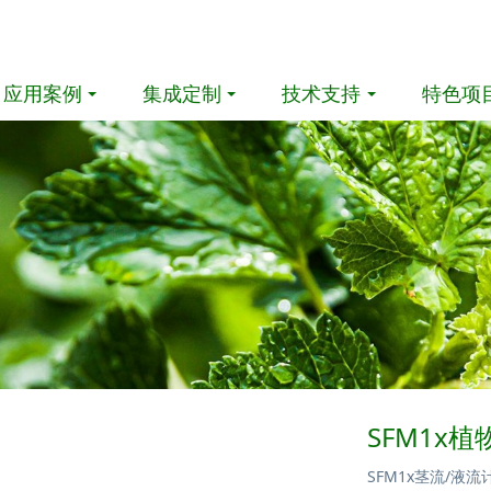
应用案例
集成定制
技术支持
特色项
SFM1x
SFM1x茎流/