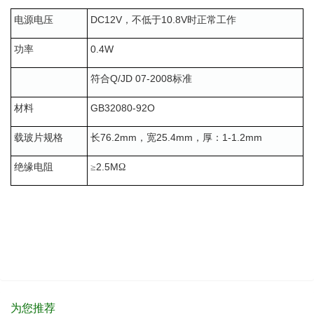
DC12V
10.8V
电源电压
，不低于
时正常工作
0.4W
功率
Q/JD 07-2008
符合
标准
GB32080-92O
材料
76.2mm
25.4mm
1-1.2mm
载玻片规格
长
，宽
，厚：
2.5M
绝缘电阻
≥
Ω
为您推荐