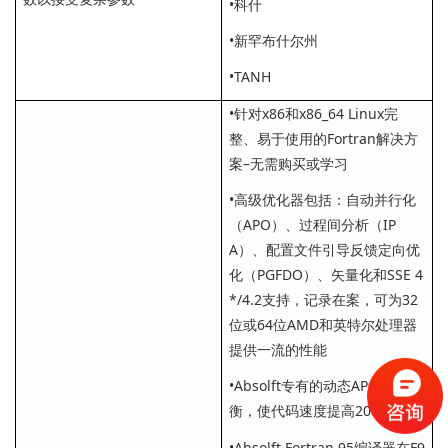
•科什
•新罕布什尔州
•TANH
•针对x86和x86_64 Linux完
整、易于使用的Fortran解决方
案–无需购买或学习
•高级优化器包括：自动并行化
（APO）、过程间分析（IP
A）、配置文件引导反馈定向优
化（PGFDO）、矢量化和SSE 4
*/4.2支持，记录在案，可为32
位或64位AMD和英特尔处理器
提供一流的性能
•Absolft专有的动态AP负载平
衡，使代码速度提高20%
•Absolft Fortran 95编译器在F9