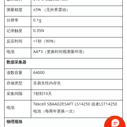
测量精度
±5% （无外界震动）
分辨率
0.1g
记录触发
0.35N
反应时间
<1秒（90%）
电池
AA*3（更换时间视测量环境）
数据采集器
读数容量
64000
存储类型
非易失性内存失
采集间隔
1秒到10天
Tekcell SBAA02P,SAFT LS14250 或者LST14250
电池
电池（每两年更换一次）
物理规格