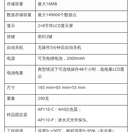
存储容量
最大16MB
数据存储容量
最大149000个数据点
显示
2×8字符LCD显示屏
按键
密封2键
自动关机
无操作5分钟后自动关机
电源
可充电锂电池，2000mAh
典型情况下可连续操作48个小时，低电量LCD显
电池电量
示
尺寸
165 mm×65 mm×55 mm
重量
290克
AP110-C：4ml比色皿；
样品固定器
AP110-P：潜水式光学探头。
工作环境
温度0~+50℃，相对湿度0~95%（非冷凝）