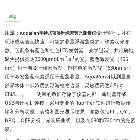
详情
用途：
设计轻巧，可在
AquaPen手持式藻类叶绿素荧光测量仪
现场或实验室快速、可靠的测量浮游藻类的叶绿素荧光参
数。它配备有蓝色和红色LED发射器、光学过滤，并准确地
-2
-1
聚焦提供高达3000µmol.m
.s
的光。蓝色激发光（455
nm）用于海藻叶绿素激发，橙红色的激发光（630nm处）
用于激发藻蓝色素适用于蓝藻测量。AquaPen可以测量自
然界水体中低浓度的浮游植物含量，灵敏度高达0.5µg
Chl/L，。 测量的数据存储于仪器内部，通过蓝牙或
USB与计算机连接，采用专业的FluorPen软件进行数据传
输和分析功能，表格和图形显示结果。参数包括FT，QY，
NPQ，OJIP分析，光响应曲线，以及在680和720nm的光密
度。