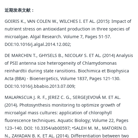
近期发表文献：
GOIRIS K., VAN COLEN W., WILCHES I. ET AL. (2015): Impact of
nutrient stress on antioxidant production in three species of
microalgae. Algal Research. Volume 7, Pages 51-57.
DOI:10.1016/j.algal.2014.12.002;
DE MARCHIN T., GHYSELS B., NICOLAY S. ET AL. (2014) Analysis
of PSII antenna size heterogeneity of Chlamydomonas
reinhardtii during state ransitions. Biochimica et Biophysica
Acta (BBA) - Bioenergetics, Volume 1837, Pages 121-130.
DOI:10.1016/j.bbabio.2013.07.009;
MALAPASCUA J. R. F., JEREZ C. G., SERGEJEVOVÁ M. ET AL.
(2014). Photosynthesis monitoring to optimize growth of
microalgal mass cultures: application of chlorophyll
fluorescence techniques. Aquatic Biology; Volume 22, Pages
123–140. DOI: 10.3354/ab00597; •SALEH M. M., MATORIN D.
N., ZAYADAN B. K. ET AL. (2014). Differentiation between two