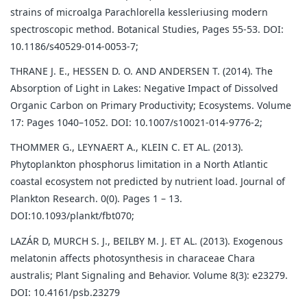
strains of microalga Parachlorella kessleriusing modern
spectroscopic method. Botanical Studies, Pages 55-53. DOI:
10.1186/s40529-014-0053-7;
THRANE J. E., HESSEN D. O. AND ANDERSEN T. (2014). The
Absorption of Light in Lakes: Negative Impact of Dissolved
Organic Carbon on Primary Productivity; Ecosystems. Volume
17: Pages 1040–1052. DOI: 10.1007/s10021-014-9776-2;
THOMMER G., LEYNAERT A., KLEIN C. ET AL. (2013).
Phytoplankton phosphorus limitation in a North Atlantic
coastal ecosystem not predicted by nutrient load. Journal of
Plankton Research. 0(0). Pages 1 – 13.
DOI:10.1093/plankt/fbt070;
LAZÁR D, MURCH S. J., BEILBY M. J. ET AL. (2013). Exogenous
melatonin affects photosynthesis in characeae Chara
australis; Plant Signaling and Behavior. Volume 8(3): e23279.
DOI: 10.4161/psb.23279