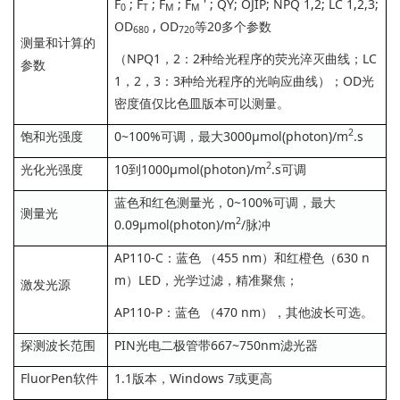
F
; F
; F
; F
' ; QY; OJIP; NPQ 1,2; LC 1,2,3;
0
T
M
M
OD
, OD
等20多个参数
680
720
测量和计算的
（NPQ1，2：2种给光程序的荧光淬灭曲线；LC
参数
1，2，3：3种给光程序的光响应曲线）；OD光
密度值仅比色皿版本可以测量。
2
饱和光强度
0~100%可调，最大3000µmol(photon)/m
.s
2
光化光强度
10到1000µmol(photon)/m
.s可调
蓝色和红色测量光，0~100%可调，最大
测量光
2
0.09µmol(photon)/m
/脉冲
AP110-C：蓝色 （455 nm）和红橙色（630 n
m）LED，光学过滤，精准聚焦；
激发光源
AP110-P：蓝色 （470 nm），其他波长可选。
探测波长范围
PIN光电二极管带667~750nm滤光器
FluorPen软件
1.1版本，Windows 7或更高