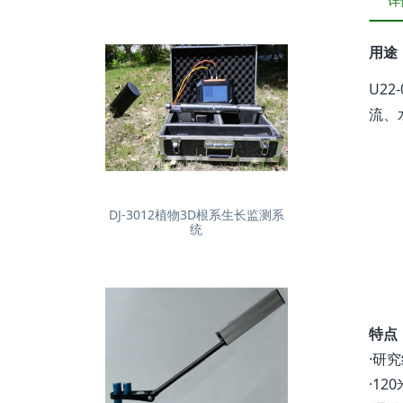
详
用途
U2
流、
DJ-3012植物3D根系生长监测系
统
特点
·研
·1