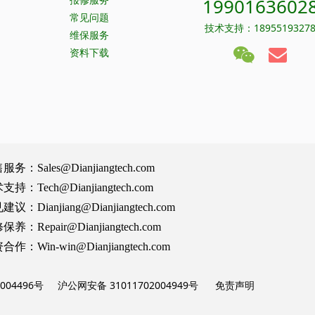
1990163602
常见问题
技术支持：1895519327
维保服务
资料下载
Sales@Dianjiangtech.com
Tech@Dianjiangtech.com
Dianjiang@Dianjiangtech.com
Repair@Dianjiangtech.com
Win-win@Dianjiangtech.com
004496号
沪公网安备 31011702004949号
免责声明