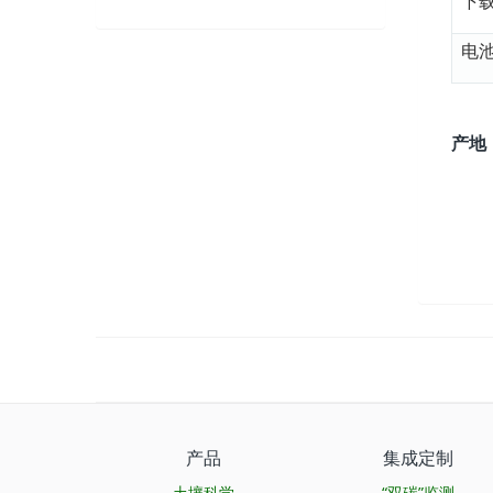
下
电
产地
产品
集成定制
土壤科学
“双碳”监测