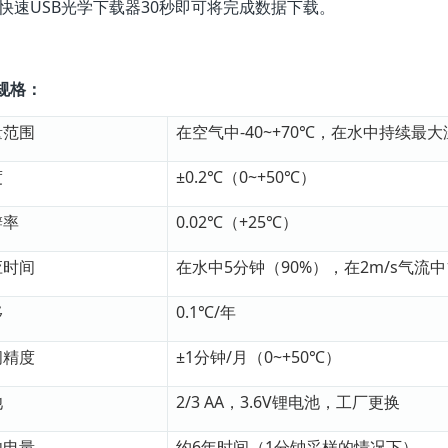
过快速USB光学下载器30秒即可将完成数据下载。
规格：
量范围
在空气中-40~+70℃，在水中持续最大
度
±0.2℃（0~+50℃）
辨率
0.02℃（+25℃）
应时间
在水中5分钟（90%），在2m/s气流
移
0.1℃/年
间精度
±1分钟/月（0~+50℃）
池
2/3 AA，3.6V锂电池，工厂更换
池电量
约6年时间（1分钟采样的情况下）