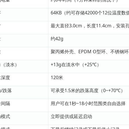
存
64KB（约可存储42000个12位温度数
寸
最大直径3.0cm，长度11.4cm，安装孔
量
约42g
质
聚丙烯外壳、EPDM O型环、不锈钢环
力（淡水）
+13g在淡水中（+25℃）
水深度
120米
/跌落
可承受1.5米的跌落高度（0~+70℃）
录间隔
用户可在1秒~18小时范围类自由选择
动模式
立即提供或延迟启动