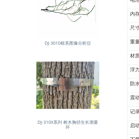
内
尺
重
DJ-3010根系图像分析仪
材
浮
防
震动
记
DJ-310X系列 树木胸径生长测量
启
环