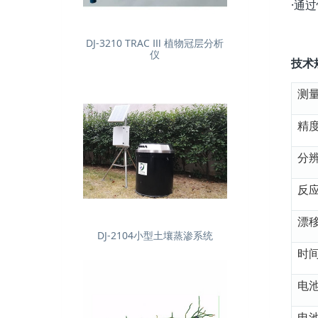
·通
DJ-3210 TRAC Ⅲ 植物冠层分析
仪
技术
测
精
分
反
漂
DJ-2104小型土壤蒸渗系统
时
电
电