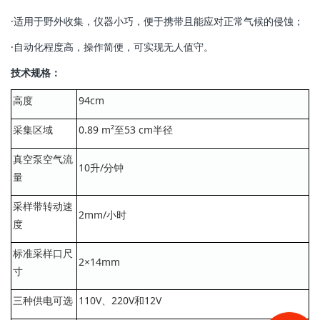
·适用于野外收集，仪器小巧，便于携带且能应对正常气候的侵蚀；
·自动化程度高，操作简便，可实现无人值守。
技术规格：
高度
94cm
采集区域
0.89 m²至53 cm半径
真空泵空气流
10升/分钟
量
采样带转动速
2mm/小时
度
标准采样口尺
2×14mm
寸
三种供电可选
110V、220V和12V