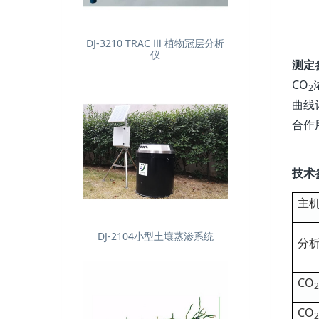
DJ-3210 TRAC Ⅲ 植物冠层分析
仪
测定
CO
2
曲线
合作
技术
主
DJ-2104小型土壤蒸渗系统
分
CO
2
CO
2