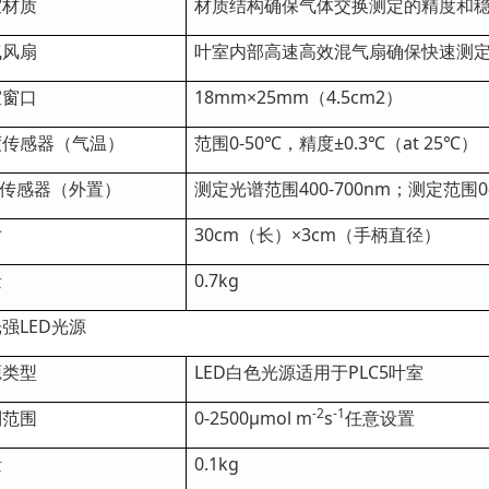
室材质
材质结构确保气体交换测定的精度和
气风扇
叶室内部高速高效混气扇确保快速测
室窗口
18mm×25mm（4.5cm2）
度传感器（气温）
范围0-50℃，精度±0.3℃（at 25℃）
R传感器（外置）
测定光谱范围400-700nm；测定范围0-30
寸
30cm（长）×3cm（手柄直径）
量
0.7kg
强LED光源
源类型
LED白色光源适用于PLC5叶室
-2
-1
制范围
0-2500μmol m
s
任意设置
量
0.1kg