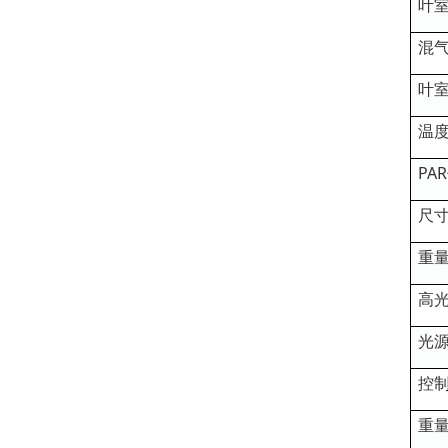
叶
混
叶
温
PA
尺
重
高光
光
控
重