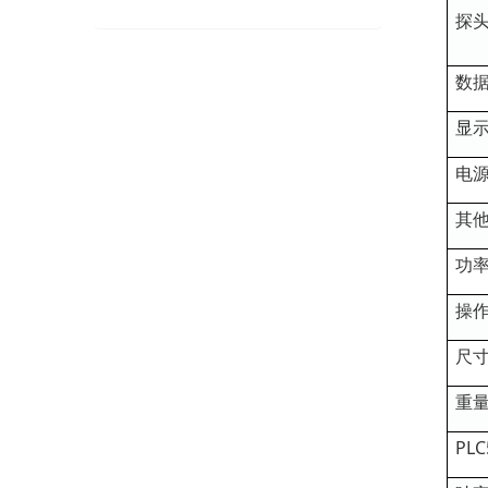
探
数
显
电
其
功
操
尺
重
PL