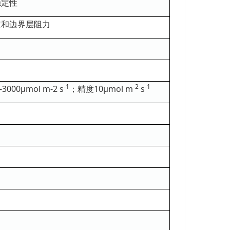
稳定性
定和边界层阻力
-1
-2
-1
00μmol m-2 s
；精度10μmol m
s