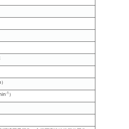
靠
n）
-1
in
）