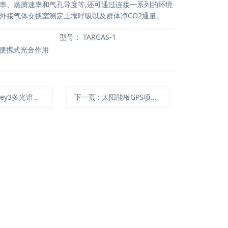
率、蒸腾速率和气孔导度等,还可通过连接一系列的环境
外接气体交换室测定土壤呼吸以及群体净CO2通量。
型号：
TARGAS-1
-1便携式光合作用
vey3多光谱相机
下一页
: 太阳能板GPS项圈跟踪系统