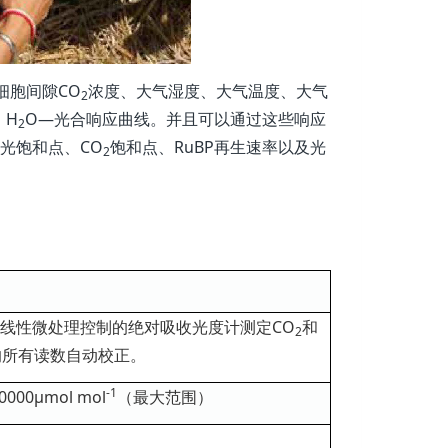
细胞间隙CO
浓度、大气湿度、大气温度、大气
2
、H
O—光合响应曲线。并且可以通过这些响应
2
光饱和点、CO
饱和点、RuBP再生速率以及光
2
线性微处理控制的绝对吸收光度计测定CO
和
2
的所有读数自动校正。
-1
00μmol mol
（最大范围）