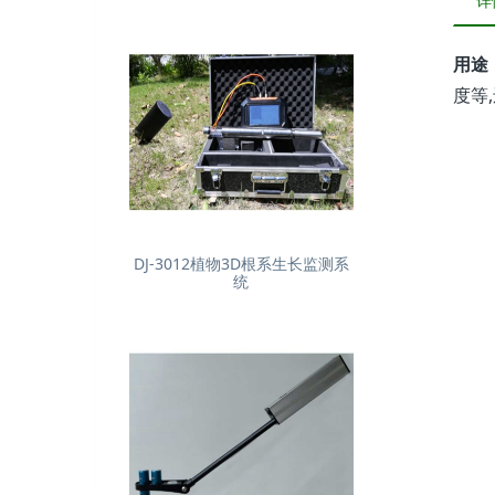
详
用途
度等
DJ-3012植物3D根系生长监测系
统