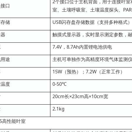
2个接口位于主机背面，用于连接叶室
头接口
室、土壤呼吸室、土壤温度探头、PA
据存储
USB闪存盘存储数据（支持多种格式
示器
触摸式显示器，实时显示测定参数，
源
7.4V，8.7Ah内置锂电池供电
他用途
主机可单独作为高精度环境气体监测仪
率
15W（预热）；7.2W（正常工作）
作温度
0-50℃
寸
20cm长×23cm高×10cm宽
量
2.1kg
C5高性能叶室