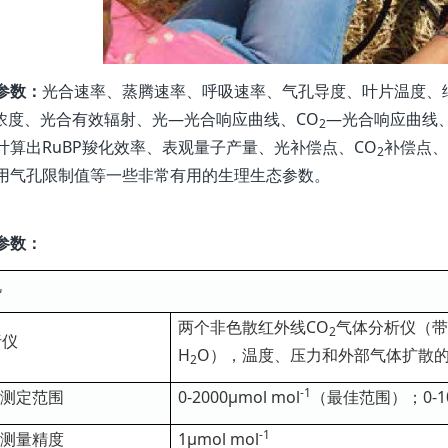
参数：
光合速率、蒸腾速率、呼吸速率、气孔导度、叶片温度、
浓度、光合有效辐射、光—光合响应曲线、CO
—光合响应曲线
2
计算出RuBP羧化效率、表观量子产量、光补偿点、CO
补偿点、
2
用气孔限制值等一些非常有用的生理生态参数。
参数：
机
两个非色散红外线CO
气体分析仪（带
2
析仪
H
O），温度、压力和外部气体扩散
2
-1
测定范围
0-2000μmol mol
（最佳范围）；0-100
-1
测量精度
1μmol mol