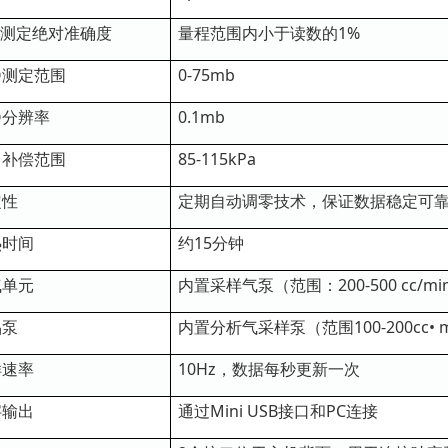
测定绝对准确度
量程范围内小于读数的1%
O测定范围
0-75mb
O分辨率
0.1mb
力补偿范围
85-115kPa
定性
定期自动调零技术，保证数据稳定可
热时间
约15分钟
气单元
内置采样气泵（范围：200-500 cc/mi
品泵
内置分析气采样泵（范围100-200cc• m
样速率
10Hz，数据每秒更新一次
字输出
通过Mini USB接口和PC连接