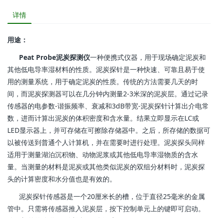
详情
用途：
Peat Probe泥炭探测仪
一种便携式仪器，用于现场确定泥炭和
其他低电导率湿材料的性质。泥炭探针是一种快速、可靠且易于使
用的测量系统，用于确定泥炭的性质。传统的方法需要几天的时
间，而泥炭探测器可以在几分钟内测量2-3米深的泥炭层。通过记录
传感器的电参数-谐振频率、衰减和3dB带宽-泥炭探针计算出介电常
数，进而计算出泥炭的体积密度和含水量。结果立即显示在LC或
LED显示器上，并可存储在可擦除存储器中。之后，所存储的数据可
以被传送到普通个人计算机，并在需要时进行处理。泥炭探头同样
适用于测量湖泊沉积物、动物泥浆或其他低电导率湿物质的含水
量。当测量的材料是泥炭或其他类似泥炭的双组分材料时，泥炭探
头的计算密度和水分值也是有效的。
泥炭探针传感器是一个20厘米长的槽，位于直径25毫米的金属
管中。只需将传感器推入泥炭层，按下控制单元上的键即可启动。