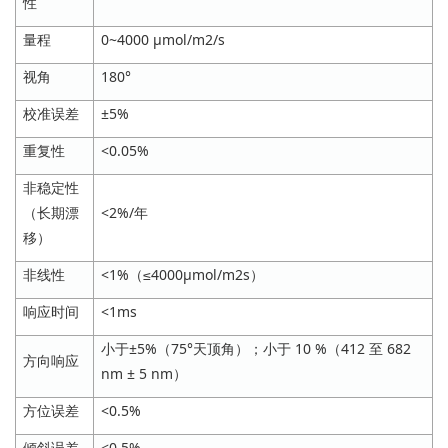
性
量程
0~4000 μmol/m2/s
视角
180°
校准误差
±5%
重复性
<0.05%
非稳定性
（长期漂
<2%/年
移）
非线性
<1%（≤4000μmol/m2s）
响应时间
<1ms
小于±5%（75°天顶角）；小于 10 %（412 至 682
方向响应
nm ± 5 nm）
方位误差
<0.5%
倾斜误差
<0.5%