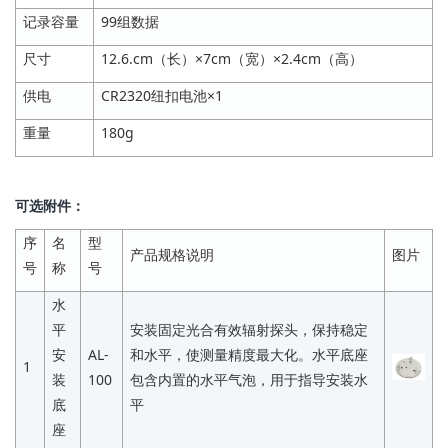
记录容量
99组数据
尺寸
12.6.cm（长）×7cm（宽）×2.4cm（高）
供电
CR2320纽扣电池×1
重量
180g
可选附件：
序
名
型
产品规格说明
图片
号
称
号
水
平
安装固定光合有效辐射探头，保持稳定
安
AL-
和水平，使测量精度最大化。水平底座
1
装
100
包含内置的水平气泡，用于指导安装水
底
平
座