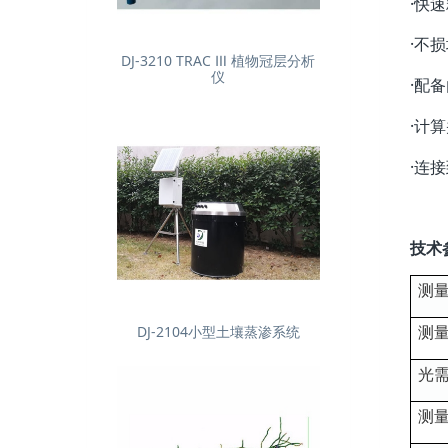
·快速
·不
DJ-3210 TRAC Ⅲ 植物冠层分析
仪
·配
·计
·连
技术
测
测
DJ-2104小型土壤蒸渗系统
光
测