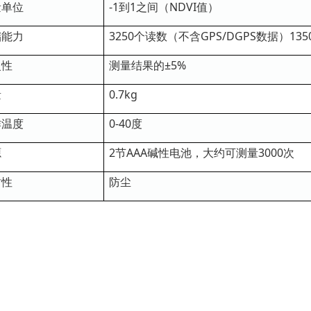
量单位
-1到1之间（NDVI值）
储能力
3250个读数（不含GPS/DGPS数据）13
复性
测量结果的±5%
量
0.7kg
作温度
0-40度
源
2节AAA碱性电池，大约可测量3000次
封性
防尘