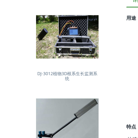
详
用途
DJ-3012植物3D根系生长监测系
统
特点