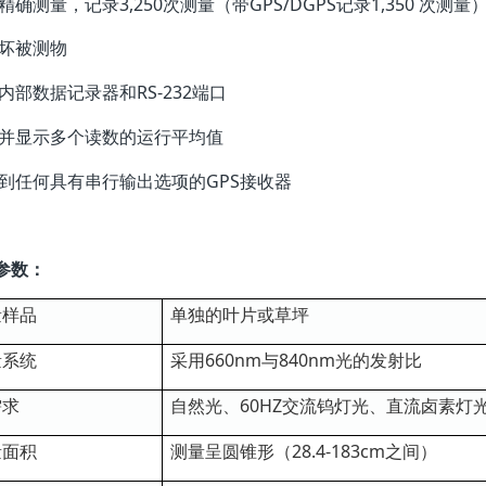
精确测量，记录3,250次测量（带GPS/DGPS记录1,350 次测量
损坏被测物
备内部数据记录器和RS-232端口
算并显示多个读数的运行平均值
接到任何具有串行输出选项的GPS接收器
参数：
量样品
单独的叶片或草坪
量系统
采用660nm与840nm光的发射比
需求
自然光、60HZ交流钨灯光、直流卤素灯
量面积
测量呈圆锥形（28.4-183cm之间）