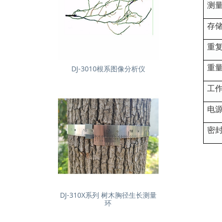
测
存
重
重
DJ-3010根系图像分析仪
工
电
密
DJ-310X系列 树木胸径生长测量
环