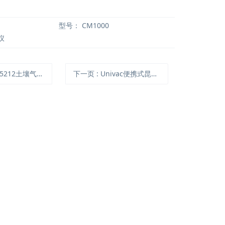
型号：
CM1000
仪
-5212土壤气体采样器
下一页
: Univac便携式昆虫抽吸采样器