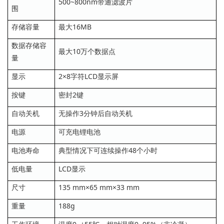
500~800nm带通滤波片
围
存储容量
最大16MB
数据存储容
最大10万个数据点
量
显示
2×8字符LCD显示屏
按键
密封2键
自动关机
无操作3分钟后自动关机
电源
可充电锂电池
电池寿命
典型情况下可连续操作48个小时
低电量
LCD显示
尺寸
135 mm×65 mm×33 mm
重量
188g