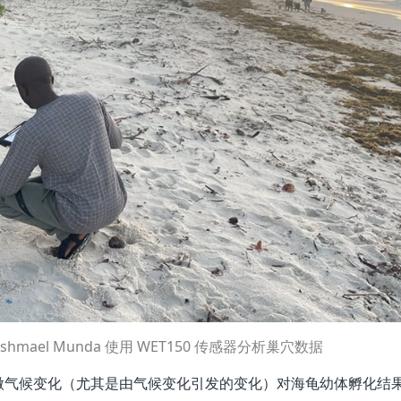
 和 Ishmael Munda 使用 WET150 传感器分析巢穴数据
微气候变化（尤其是由气候变化引发的变化）对海龟幼体孵化结