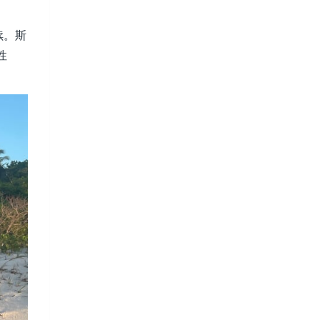
续。斯
性