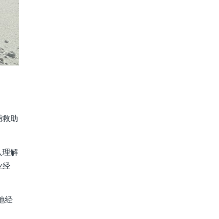
捕救助
入理解
业经
地经