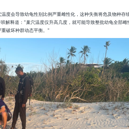
穴温度会导致幼龟性别比例严重雌性化，这种失衡将危及物种存
斯特班解释道："巢穴温度仅升高几度，就可能导致整批幼龟全部雌
重破坏种群动态平衡。"