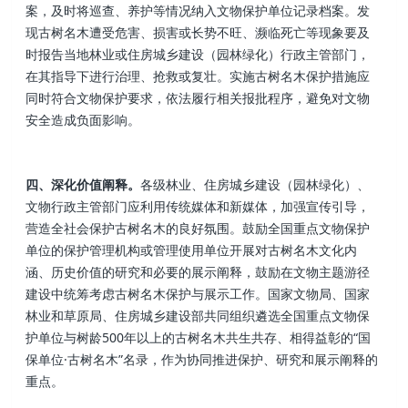
案，及时将巡查、养护等情况纳入文物保护单位记录档案。发
现古树名木遭受危害、损害或长势不旺、濒临死亡等现象要及
时报告当地林业或住房城乡建设（园林绿化）行政主管部门，
在其指导下进行治理、抢救或复壮。实施古树名木保护措施应
同时符合文物保护要求，依法履行相关报批程序，避免对文物
安全造成负面影响。
四、深化价值阐释。
各级林业、住房城乡建设（园林绿化）、
文物行政主管部门应利用传统媒体和新媒体，加强宣传引导，
营造全社会保护古树名木的良好氛围。鼓励全国重点文物保护
单位的保护管理机构或管理使用单位开展对古树名木文化内
涵、历史价值的研究和必要的展示阐释，鼓励在文物主题游径
建设中统筹考虑古树名木保护与展示工作。国家文物局、国家
林业和草原局、住房城乡建设部共同组织遴选全国重点文物保
护单位与树龄500年以上的古树名木共生共存、相得益彰的“国
保单位·古树名木”名录，作为协同推进保护、研究和展示阐释的
重点。