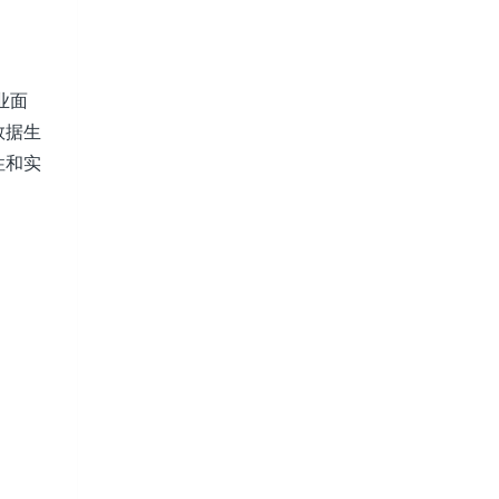
业面
数据生
性和实