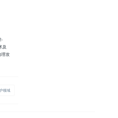
-
术及
治理攻
保护领域