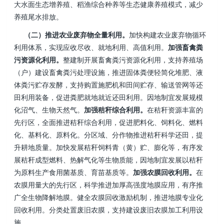
大水面生态增养殖、稻渔综合种养等生态健康养殖模式，减少
养殖尾水排放。
（二）推进农业废弃物全量利用。
加快构建农业废弃物循环
利用体系，实现应收尽收、就地利用、高值利用。
加强畜禽粪
污资源化利用。
整建制开展畜禽粪污资源化利用，支持养殖场
（户）建设畜禽粪污处理设施，推进固体粪便轻简化堆肥、液
体粪污贮存发酵，支持购置施肥机和田间贮存、输送管网等还
田利用装备，促进粪肥就地就近还田利用。因地制宜发展规模
化沼气、生物天然气。
加强秸秆综合利用。
在秸秆资源丰富的
先行区，全面推进秸秆综合利用，促进肥料化、饲料化、燃料
化、基料化、原料化。分区域、分作物推进秸秆科学还田，提
升耕地质量。加快发展秸秆饲料青（黄）贮、膨化等，有序发
展秸秆成型燃料、热解气化等生物质能，因地制宜发展以秸秆
为原料生产食用菌基质、育苗基质等。
加强农膜回收利用。
在
农膜用量大的先行区，科学推进加厚高强度地膜应用，有序推
广全生物降解地膜。健全农膜回收激励机制，推进地膜专业化
回收利用。分类处置废旧农膜，支持建设废旧农膜加工利用设
施。