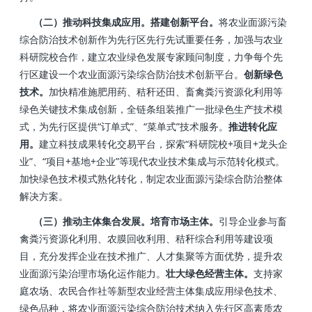
（二）推动科技集成应用。搭建创新平台。
将农业面源污染
综合防治技术创新作为先行区先行先试重要任务，加强与农业
科研院校合作，建立农业绿色发展专家顾问制度，力争每个先
行区建设一个农业面源污染综合防治技术创新平台。
创新绿色
技术。
加快精准施肥用药、秸秆还田、畜禽粪污资源化利用等
绿色关键技术集成创新，全链条组装推广一批绿色生产技术模
式，为先行区提供“订单式”、“菜单式”技术服务。
推进转化应
用。
建立科技成果转化交易平台，探索“科研院校+项目+龙头企
业”、“项目+基地+企业”等现代农业技术集成与示范转化模式。
加快绿色技术模式熟化转化，制定农业面源污染综合防治整体
解决方案。
（三）推动主体集合发展。培育市场主体。
引导企业参与畜
禽粪污资源化利用、农膜回收利用、秸秆综合利用等建设项
目，充分发挥企业在技术推广、人才集聚等方面优势，提升农
业面源污染治理市场化运作能力。
壮大绿色经营主体。
支持家
庭农场、农民合作社等新型农业经营主体集成应用绿色技术、
绿色品种，将农业面源污染综合防治技术纳入先行区高素质农