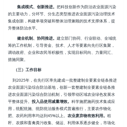
集成模式、创新推进。
把科技创新作为防治农业面源污染
的主要动力，分环节、分生态类型推进农业面源污染治理技术
集成创新，构建单项突破和整体治理兼顾的技术支撑体系，提
升整体防治水平。
健全机制、协同推进。
建立部门协同、行业联动、全域统
筹的工作机制，引导资金、技术、人才等要素向先行区集聚，
调动政府、企业和农民等积极性，实现目标同向、力量同汇、
措施同聚。
（三）工作目标
到2025年，在先行区率先建成一批整建制全要素全链条推进
农业面源污染综合防治基地，创新一套整建制全要素全链条推
进农业面源污染综合防治机制，引领带动区域农业绿色发展水
平整体提升。
投入品使用减量增效。
科学施肥施药技术集成应
用，统配统施、统防统治服务模式普遍推行，主要农作物化
肥、农药利用率均达到45%以上。
农业废弃物有效利用。
秸
秆、农膜和畜禽粪污收集、储运、利用体系逐步健全，市场化