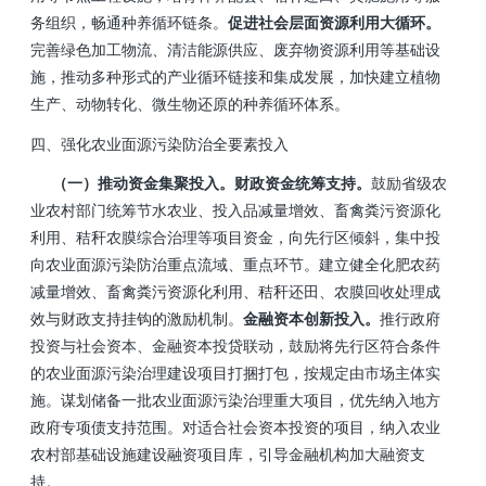
务组织，畅通种养循环链条。
促进社会层面资源利用大循环。
完善绿色加工物流、清洁能源供应、废弃物资源利用等基础设
施，推动多种形式的产业循环链接和集成发展，加快建立植物
生产、动物转化、微生物还原的种养循环体系。
四、强化农业面源污染防治全要素投入
（一）推动资金集聚投入。财政资金统筹支持。
鼓励省级农
业农村部门统筹节水农业、投入品减量增效、畜禽粪污资源化
利用、秸秆农膜综合治理等项目资金，向先行区倾斜，集中投
向农业面源污染防治重点流域、重点环节。建立健全化肥农药
减量增效、畜禽粪污资源化利用、秸秆还田、农膜回收处理成
效与财政支持挂钩的激励机制。
金融资本创新投入。
推行政府
投资与社会资本、金融资本投贷联动，鼓励将先行区符合条件
的农业面源污染治理建设项目打捆打包，按规定由市场主体实
施。谋划储备一批农业面源污染治理重大项目，优先纳入地方
政府专项债支持范围。对适合社会资本投资的项目，纳入农业
农村部基础设施建设融资项目库，引导金融机构加大融资支
持。