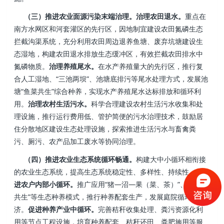
（三）推进农业面源污染末端治理。
治理农田退水。
重点在
南方水网区和河套灌区的先行区，因地制宜建设农田氮磷生态
拦截沟渠系统，充分利用农田周边退养鱼塘、废弃坑塘建设生
态湿地，构建农田退水排放生态缓冲区，有效拦截农田排水中
氮磷物质。
治理养殖尾水。
在水产养殖量大的先行区，推行复
合人工湿地、“三池两坝”、池塘底排污等尾水处理方式，发展池
塘“鱼菜共生”综合种养，实现水产养殖尾水达标排放和循环利
用。
治理农村生活污水。
科学合理建设农村生活污水收集和处
理设施，推行运行费用低、管护简便的污水治理技术，鼓励居
住分散地区建设生态处理设施，探索推进生活污水与畜禽粪
污、厕污、农产品加工废水等协同治理。
（四）推进农业生态系统循环畅通。
构建大中小循环相衔接
的农业生态系统，提高生态系统稳定性、多样性、持续性。
促
进农户内部小循环。
推广应用“猪—沼—果（菜、茶）”、“稻渔
共生”等生态种养模式，推行种养配套生产，发展庭院循环经
济。
促进种养产业中循环。
完善秸秆收集处理、粪污资源化利
用等节点工程设施，培育种养配套、秸秆还田、粪肥施用等服