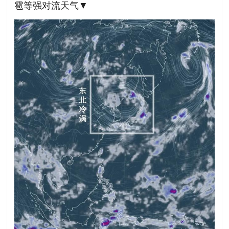
雹等强对流天气▼