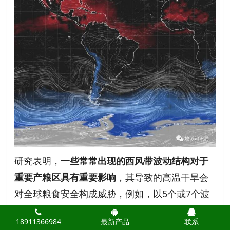
研究表明，
一些常常出现的西风带波动结构对于
重要产粮区具有重要影响
，其导致的高温干旱会
对全球粮食安全构成威胁，例如，以5个或7个波
环绕北半球的西风带波动结构持续两周或更长时
18911366984
最新产品
联系
间时，全球作物产量将下降4%，区域产量下降高