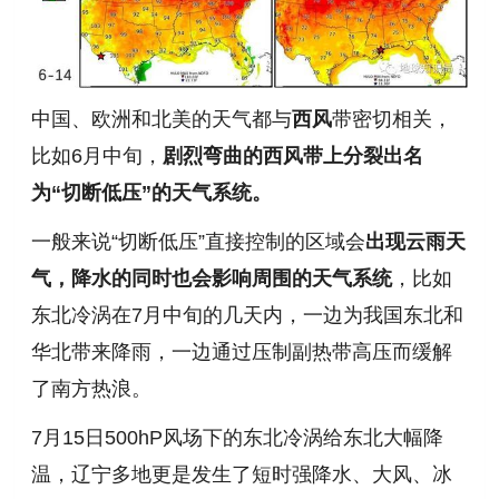
中国、欧洲和北美的天气都与
西风
带密切相关，
比如6月中旬，
剧烈弯曲的西风带上分裂出名
为“切断低压”的天气系统。
一般来说“切断低压”直接控制的区域
会
出现云雨天
气，降水的同时也会影响周围的天气系统
，比如
东北冷涡在7月中旬的几天内，一边为我国东北和
华北带来降雨，一边通过压制副热带高压而缓解
了南方热浪。
7月15日500hP风场下的东北冷涡
给东北大幅降
温，辽宁多地更是发生了
短时强降水、大风、冰