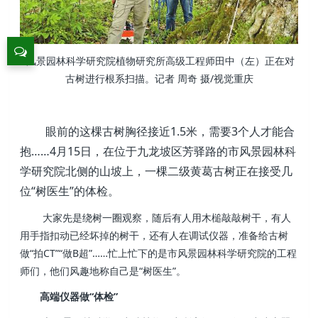
风景园林科学研究院植物研究所高级工程师田中（左）正在对
古树进行根系扫描。记者 周奇 摄/视觉重庆
眼前的这棵古树胸径接近1.5米，需要3个人才能合
抱……4月15日，在位于九龙坡区芳驿路的市风景园林科
学研究院北侧的山坡上，一棵二级黄葛古树正在接受几
位“树医生”的体检。
大家先是绕树一圈观察，随后有人用木槌敲敲树干，有人
用手指扣动已经坏掉的树干，还有人在调试仪器，准备给古树
做“拍CT”“做B超”……忙上忙下的是市风景园林科学研究院的工程
师们，他们风趣地称自己是“树医生”。
高端仪器做“体检”