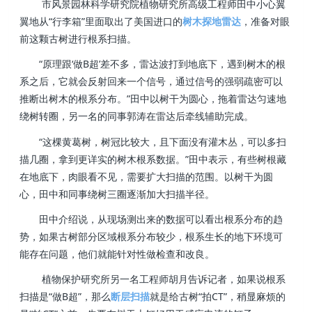
市风景园林科学研究院植物研究所高级工程师田中小心翼
翼地从“行李箱”里面取出了美国进口的
树木探地雷达
，准备对眼
前这颗古树进行根系扫描。
“原理跟‘做B超’差不多，雷达波打到地底下，遇到树木的根
系之后，它就会反射回来一个信号，通过信号的强弱疏密可以
推断出树木的根系分布。”田中以树干为圆心，拖着雷达匀速地
绕树转圈，另一名的同事郭涛在雷达后牵线辅助完成。
“这棵黄葛树，树冠比较大，且下面没有灌木丛，可以多扫
描几圈，拿到更详实的树木根系数据。”田中表示，有些树根藏
在地底下，肉眼看不见，需要扩大扫描的范围。以树干为圆
心，田中和同事绕树三圈逐渐加大扫描半径。
田中介绍说，从现场测出来的数据可以看出根系分布的趋
势，如果古树部分区域根系分布较少，根系生长的地下环境可
能存在问题，他们就能针对性做检查和改良。
植物保护研究所另一名工程师胡月告诉记者，如果说根系
扫描是“做B超”，那么
断层扫描
就是给古树“拍CT”，稍显麻烦的