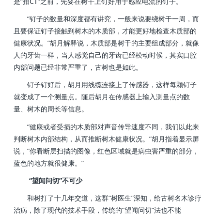
是“拍CT”之前，先要在树干上钉好用于感应电流的钉子。
“钉子的数量和深度都有讲究，一般来说要绕树干一周，而
且要保证钉子接触到树木的木质部，才能更好地检查木质部的
健康状况。”胡月解释说，木质部是树干的主要组成部分，就像
人的牙齿一样，当人感觉自己的牙齿已经松动时候，其实口腔
内部问题已经非常严重了，古树也是如此。
钉子钉好后，胡月用线缆连接上了传感器，这样每颗钉子
就变成了一个测量点。随后胡月在传感器上输入测量点的数
量、树木的周长等信息。
“健康或者受损的木质部对声音传导速度不同，我们以此来
判断树木内部结构，从而推断树木健康状况。”胡月指着显示屏
说，“你看断层扫描的图像，红色区域就是病虫害严重的部分，
蓝色的地方就很健康。”
“望闻问切”不可少
和树打了十几年交道，这群“树医生”深知，给古树名木诊疗
治病，除了现代的技术手段，传统的“望闻问切”法也不能