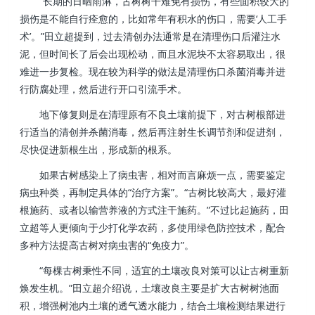
“长期的日晒雨淋，古树树干难免有损伤，有些面积较大的
损伤是不能自行痊愈的，比如常年有积水的伤口，需要‘人工手
术’。”田立超提到，过去清创办法通常是在清理伤口后灌注水
泥，但时间长了后会出现松动，而且水泥块不太容易取出，很
难进一步复检。现在较为科学的做法是清理伤口杀菌消毒并进
行防腐处理，然后进行开口引流手术。
地下修复则是在清理原有不良土壤前提下，对古树根部进
行适当的清创并杀菌消毒，然后再注射生长调节剂和促进剂，
尽快促进新根生出，形成新的根系。
如果古树感染上了病虫害，相对而言麻烦一点，需要鉴定
病虫种类，再制定具体的“治疗方案”。“古树比较高大，最好灌
根施药、或者以输营养液的方式注干施药。”不过比起施药，田
立超等人更倾向于少打化学农药，多使用绿色防控技术，配合
多种方法提高古树对病虫害的“免疫力”。
“每棵古树秉性不同，适宜的土壤改良对策可以让古树重新
焕发生机。”田立超介绍说，土壤改良主要是扩大古树树池面
积，增强树池内土壤的透气透水能力，结合土壤检测结果进行