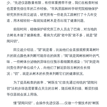
少。“先进仪器数量有限，有些笨重携带不便，我们在检查时候
也需要凭借往常的工作经验。”市风景园林科学研究院植物保护
研究所所长田立超说，研究所有一些老员工跟树打了十几年交
道，用木槌轻轻一敲就知道树木是否出现了健康问题。
前段时间，植物保护研究所工作人员去了巴南，对当地的
古树名木做了健康检查。看病方式跟“老中医”差不多，就是“望
闻问切”。
田立超介绍说，“望”就是看，比如他们会直接观察黄葛树叶
片的斑点颜色来判断可能存在的病害；“闻”就是闻树枝树叶的气
味，一些树体分泌物的异味往往预示着细菌类感染；“问”则是询
问责任养护单位或个人，向他们了解近阶段古树的生长情
况；“切”，就是从树木的长势来判断它们的健康状况。
为了提高检查的效率，“树医生”们首先通过传统的“望闻问
切”法初步筛选需要重点关注的古树，随后根系扫描、断层扫描
等仪器就会派上用场。
懂“望闻问切”，会操作先进仪器……仅做一个懂技术的“树医