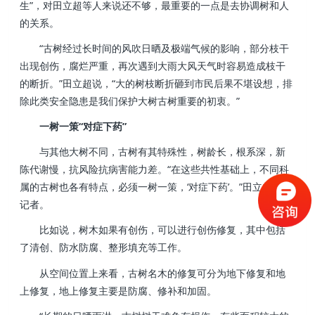
生”，对田立超等人来说还不够，最重要的一点是去协调树和人
的关系。
“古树经过长时间的风吹日晒及极端气候的影响，部分枝干
出现创伤，腐烂严重，再次遇到大雨大风天气时容易造成枝干
的断折。”田立超说，“大的树枝断折砸到市民后果不堪设想，排
除此类安全隐患是我们保护大树古树重要的初衷。”
一树一策“对症下药”
与其他大树不同，古树有其特殊性，树龄长，根系深，新
陈代谢慢，抗风险抗病害能力差。“在这些共性基础上，不同科
属的古树也各有特点，必须一树一策，‘对症下药’。”田立超告诉
记者。
比如说，树木如果有创伤，可以进行创伤修复，其中包括
了清创、防水防腐、整形填充等工作。
从空间位置上来看，古树名木的修复可分为地下修复和地
上修复，地上修复主要是防腐、修补和加固。