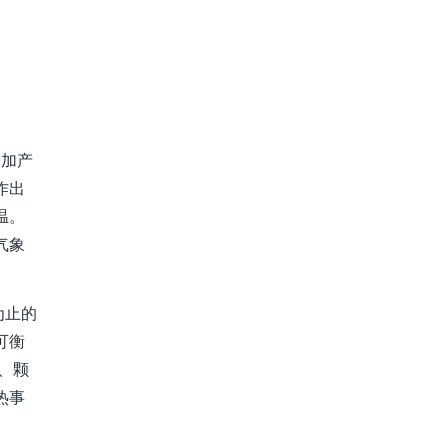
增加产
作出
温。
气象
为止的
可衡
、颗
热事