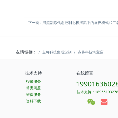
下一页
: 河流新陈代谢控制北极河流中的昼夜模式和二氧化碳逃逸 （HOBO U20/eosGP CO2应
友情链接 :
点将科技集成定制
点将科技淘宝店
技术支持
在线留言
报修服务
1990163602
常见问题
技术支持：1895519327
维保服务
资料下载