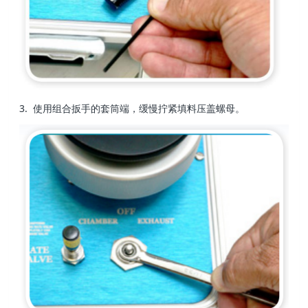
3. 使用组合扳手的套筒端，缓慢拧紧填料压
盖螺母。