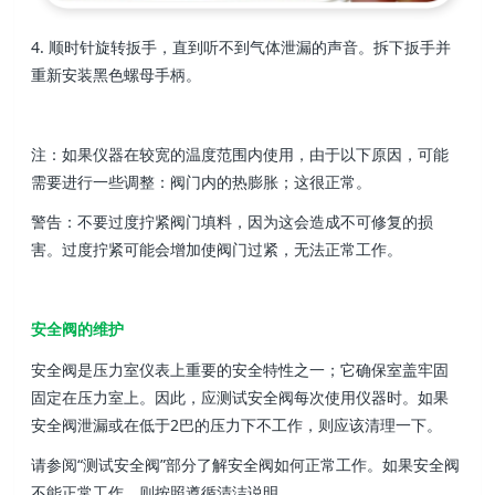
4. 顺时针旋转扳手，直到听不到气体泄漏的声音
。拆下扳手并
重新安装黑色螺母
手柄。
注：如果仪器在较宽的温度范围内使用，由于以
下原因，可能
需要进行一些调整：阀门内的热膨
胀；这很正常。
警告：不要过度拧紧阀门填料，因为这
会造成不可修复的损
害。过度拧紧可能会增加使阀门过紧
，无法正常工作。
安全阀的维护
安全阀是压力室仪表上重要的安全特性之一；它确保室盖牢固
固定在压力室上。因此，应测试安全阀每次使用仪器时。如果
安全阀泄漏或在低于2巴的压力下不工作，则应该清理一下。
请参阅“测试安全阀”部分了解安全阀如何正常工作。如果
安全阀
不能正常工作，则按照遵循清洁说明。