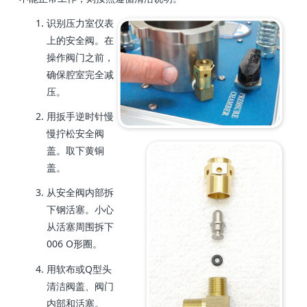
识别压力室仪表
上的安全阀。在
操作阀门之前，
确保腔室完全减
压。
用扳手逆时针慢
慢拧松安全阀
盖。取下黄铜
盖。
从安全阀内部拆
下钢活塞。小心
从活塞周围拆下
006 O形圈。
用软布或Q型头
清洁阀盖、阀门
内部和活塞。