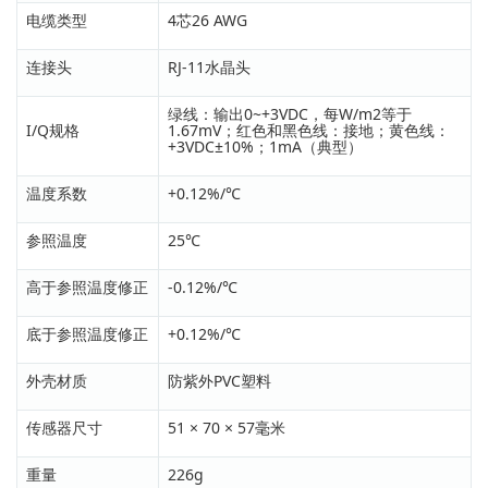
电缆类型
4芯26 AWG
连接头
RJ-11水晶头
绿线：输出0~+3VDC，每W/m2等于
I/Q规格
1.67mV；红色和黑色线：接地；黄色线：
+3VDC±10%；1mA（典型）
温度系数
+0.12%/℃
参照温度
25℃
高于参照温度修正
-0.12%/℃
底于参照温度修正
+0.12%/℃
外壳材质
防紫外PVC塑料
传感器尺寸
51 × 70 × 57毫米
重量
226g