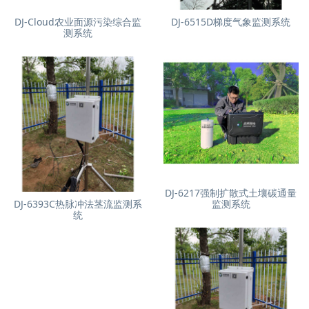
DJ-Cloud农业面源污染综合监
DJ-6515D梯度气象监测系统
测系统
DJ-6217强制扩散式土壤碳通量
DJ-6393C热脉冲法茎流监测系
监测系统
统