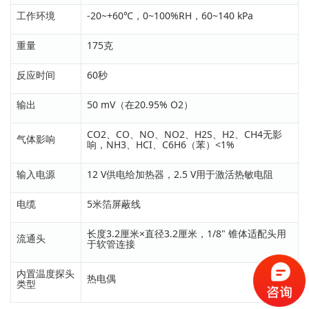
工作环境
-20~+60℃，0~100%RH，60~140 kPa
重量
175克
反应时间
60秒
输出
50 mV（在20.95% O2）
CO2、CO、NO、NO2、H2S、H2、CH4无影
气体影响
响，NH3、HCI、C6H6（苯）<1%
输入电源
12 V供电给加热器，2.5 V用于激活热敏电阻
电缆
5米箔屏蔽线
长度3.2厘米×直径3.2厘米，1/8" 锥体适配头用
流通头
于软管连接
内置温度探头
热电偶
类型