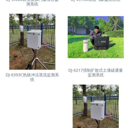
测系统
DJ-6217强制扩散式土壤碳通量
DJ-6393C热脉冲法茎流监测系
监测系统
统