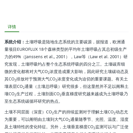
详情
系统介绍：
土壤呼吸是陆地生态系统的主要碳源，据报道，欧洲通
量项目EUROFLUX 18个森林类型的平均年土壤呼吸占其总初级生产
力的49%（Janssens et al., 2001），Law等（Law et al. 2001）研
究发现，土壤呼吸约占整个生态系统呼吸的四分之三。土壤碳库细
微的变化都将对大气CO
浓度造成重大影响，因此研究土壤碳动态及
2
其CO
排放对于预测大气CO
浓度变化成为迫切的重要课题。有关土
2
2
壤表层CO
通量（土壤总呼吸）研究很多，但这显然并不足以阐释土
2
壤CO
生产过程，土壤剖面CO
垂直梯度研究越来越成为土壤呼吸乃
2
2
至生态系统碳循环研究的热点。
土壤不同层面（深度）CO
生产的持续监测对于理解土壤CO
动态尤
2
2
为重要，可以阐明由土壤到大气CO
通量随季节、光照、温度、湿度
2
及土壤特性的变化特征。另外，土壤垂直梯度CO
监测可以与广泛使
2