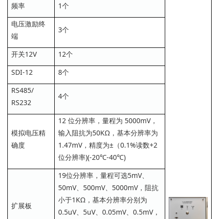
频率
1个
电压激励终
3个
端
开关12V
12个
SDI-12
8个
RS485/
4个
RS232
12 位分辨率，量程为 5000mV，
模拟电压精
输入阻抗为50KΩ，基本分辨率为
确度
1.47mV，精度为±（0.1%读数+2
位分辨率)(-20℃-40℃)
19位分辨率，量程可选5mV、
50mV、500mV、5000mV，阻抗
小于1KΩ，基本分辨率分别为
扩展板
0.5uV、5uV、0.05mV、0.5mV，