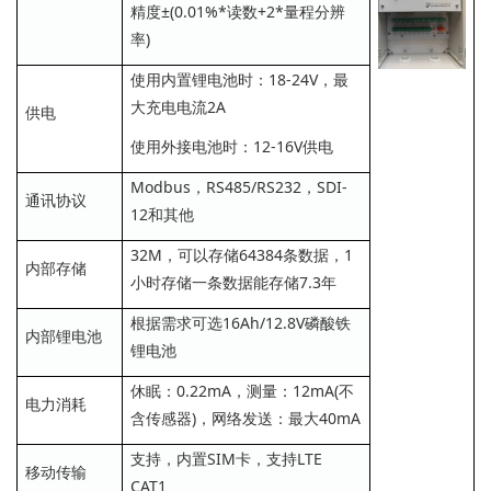
精度±(0.01%*读数+2*量程分辨
率)
使用内置锂电池时：18-24V，最
大充电电流2A
供电
使用外接电池时：12-16V供电
Modbus，RS485/RS232，SDI-
通讯协议
12和其他
32M，可以存储64384条数据，1
内部存储
小时存储一条数据能存储7.3年
根据需求可选16Ah/12.8V磷酸铁
内部锂电池
锂电池
休眠：0.22mA，测量：12mA(不
电力消耗
含传感器)，网络发送：最大40mA
支持，内置SIM卡，支持LTE
移动传输
CAT1