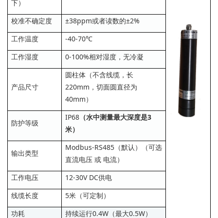
下）
校准不确定度
±38ppm或者读数的±2%
工作温度
-40-70℃
工作湿度
0-100%相对湿度，无冷凝
圆柱体（不含线缆，长
产品尺寸
220mm，切面圆直径为
40mm）
IP68
（水中测量最大深度是3
防护等级
米）
Modbus-RS485（默认）（可选
输出类型
直流电压 或 电流）
工作电压
12-30V DC供电
线缆长度
5米（可定制）
功耗
持续运行0.4W（最大0.5W）