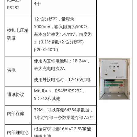
4个
RS232
12 位分辨率，量程为
5000mV，输入阻抗为50KΩ，
模拟电压精
基本分辨率为1.47mV，精度为
确度
±（0.1%读数+2 位分辨率)
(-20℃-40℃)
使用内置锂电池时：18-24V，
最大充电电流2A
供电
使用外接电池时：12-16V供电
Modbus，RS485/RS232，
通讯协议
SDI-12和其他
32M，可以存储64384条数据，
内部存储
1小时存储一条数据能存储7.3年
根据需求可选16Ah/12.8V磷酸
内部锂电池
铁锂电池