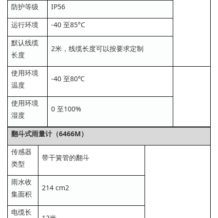
防护等级
IP56
运行环境
-40 至85°C
默认线缆
2米，线缆长度可以按要求定制
长度
使用环境
-40 至80℃
温度
使用环境
0 至100%
湿度
翻斗式雨量计（6466M）
传感器
带干簧管的翻斗
类型
雨水收
214 cm2
集面积
电缆长
12米