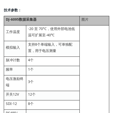
技术参数：
DJ-6095数据采集器
图片
-20 至 70°C，使用外部电池低
工作温度
温可扩展至-40℃
支持8个单端输入，可单独配
模拟输入
置，用于电压测量
脉冲计数
4个
频率
1个
电压激励终
3个
端
开关12V
12个
SDI-12
8个
RS485/