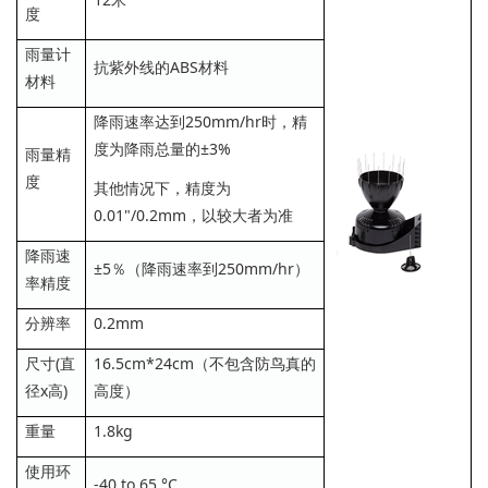
度
雨量计
抗紫外线的ABS材料
材料
降雨速率达到250mm/hr时，精
度为降雨总量的±3%
雨量精
度
其他情况下，精度为
0.01"/0.2mm，以较大者为准
降雨速
±5％（降雨速率到250mm/hr）
率精度
分辨率
0.2mm
尺寸(直
16.5cm*24cm（不包含防鸟真的
径x高)
高度）
重量
1.8kg
使用环
-40 to 65 °C