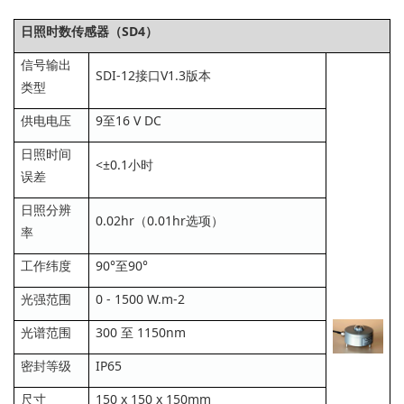
日照时数传感器（SD4）
信号输出
SDI-12接口V1.3版本
类型
供电电压
9至16 V DC
日照时间
<±0.1小时
误差
日照分辨
0.02hr（0.01hr选项）
率
工作纬度
90°至90°
光强范围
0 - 1500 W.m-2
光谱范围
300 至 1150nm
密封等级
IP65
尺寸
150 x 150 x 150mm