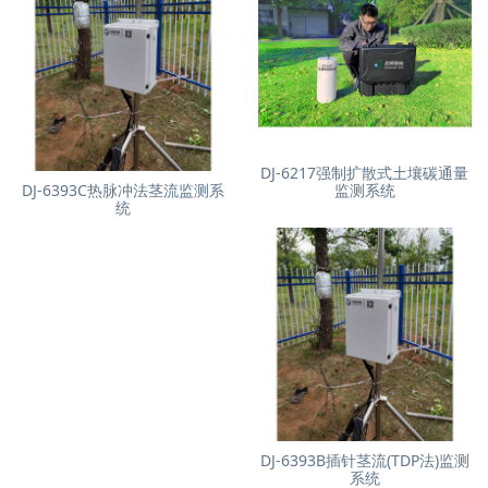
DJ-6217强制扩散式土壤碳通量
DJ-6393C热脉冲法茎流监测系
监测系统
统
DJ-6393B插针茎流(TDP法)监测
系统