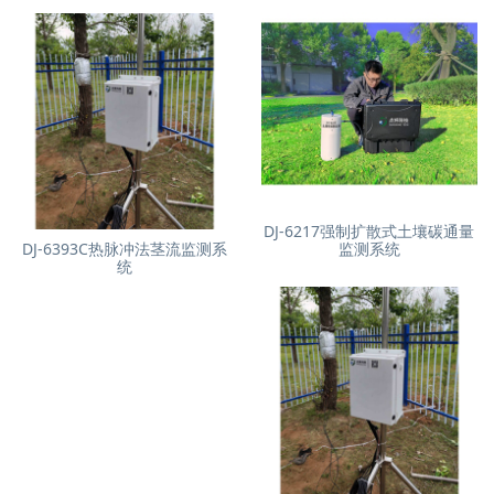
DJ-6217强制扩散式土壤碳通量
DJ-6393C热脉冲法茎流监测系
监测系统
统