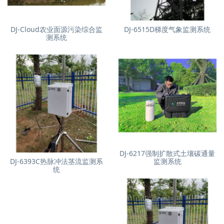
DJ-Cloud农业面源污染综合监
DJ-6515D梯度气象监测系统
测系统
DJ-6217强制扩散式土壤碳通量
DJ-6393C热脉冲法茎流监测系
监测系统
统