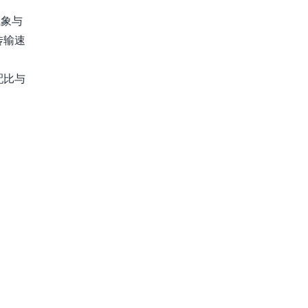
气象与
传输速
配比与