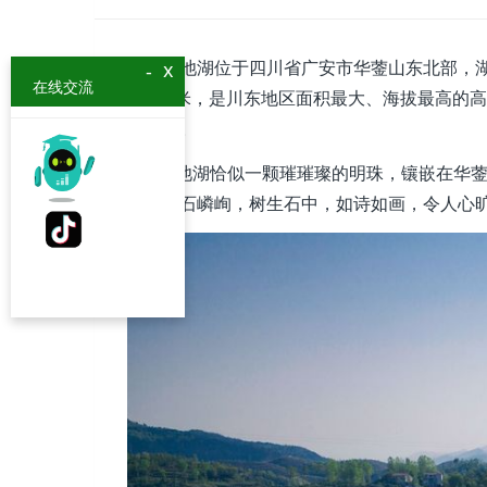
天池湖位于四川省广安市华蓥山东北部，湖水面积
x
-
在线交流
—683米，是川东地区面积最大、海拔最高的
大天池。
天池湖恰似一颗璀璀璨的明珠，镶嵌在华蓥
岸，怪石嶙峋，树生石中，如诗如画，令人心