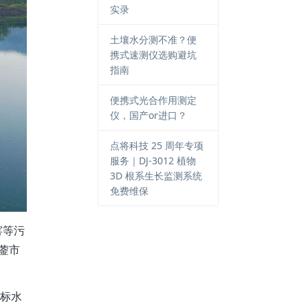
实录
土壤水分测不准？便
携式速测仪选购避坑
指南
便携式光合作用测定
仪，国产or进口？
点将科技 25 周年专项
服务｜DJ-3012 植物
3D 根系生长监测系统
免费维保
窑等污
蓥市
浮标水