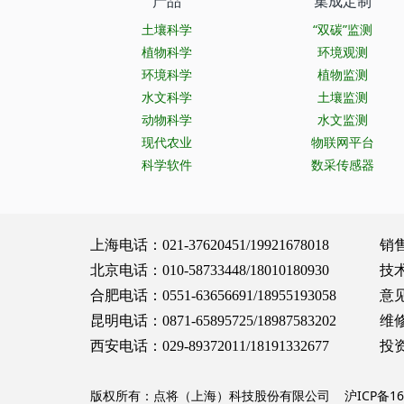
产品
集成定制
土壤科学
“双碳”监测
植物科学
环境观测
环境科学
植物监测
水文科学
土壤监测
动物科学
水文监测
现代农业
物联网平台
科学软件
数采传感器
上海电话：021-37620451/19921678018 销售服务：
北京电话：010-58733448/18010180930 技术支持：
合肥电话：0551-63656691/18955193058 意见建议：
昆明电话：0871-65895725/18987583202 维修保养：
西安电话：029-89372011/18191332677 投资合作：
版权所有：点将（上海）科技股份有限公司
沪ICP备16