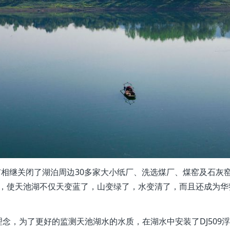
相继关闭了湖泊周边30多家大小纸厂、洗选煤厂、煤窑及石灰
制”，使天池湖不仅天变蓝了，山变绿了，水变清了，而且还成为华
，为了更好的监测天池湖水的水质，在湖水中安装了DJ509