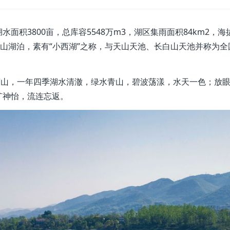
3800亩，总库容5548万m3，湖区集雨面积84km2，海拔
高山湖泊，素有“小西湖”之称，与天山天池、长白山天池并称为全
山，一年四季湖水清澈，绿水青山，碧波荡漾，水天一色；放
旷神怡，流连忘返。