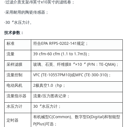
·过滤介质支架/8英寸x10英寸的滤纸卷；
·采用耐用的陶瓷传感器；
·30〞水压力计。
技术参数：
标准
符合EPA RFPS-0202-141规定；
流量
39 cfm-60 cfm (1.1 to 1.7m3)；
采样滤膜
玻璃、石英、纤维膜8〞×10〞 (P/N：TE-QMA)；
流量控制
VFC (TE-10557PM10)或MFC (TE-300-310)；
电动风机
2极真空1.0（hp；
流量指示器
流量/压力图表记录；
水压力计
30〞水压力计；
有机械型C(Common)、数字型D(Digital)和智能型
定时器
P(Plus)可选；