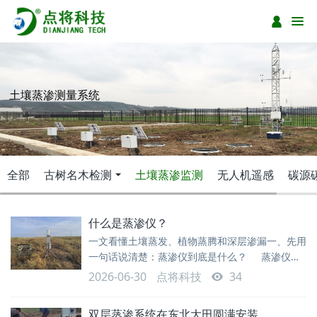
土壤蒸渗测量系统
全部
古树名木检测
土壤蒸渗监测
无人机遥感
碳源
什么是蒸渗仪？
一文看懂土壤蒸发、植物蒸腾和深层渗漏一、先用
一句话说清楚：蒸渗仪到底是什么？ 蒸渗仪，
也常被称为 lysimeter，是一种用于研究土壤—植
2026-06-30
点将科技
34
物—大气之间水分交换过程的观测设备。简单理
解，它把一定体积的土壤和上面的植被“圈定”成一
双层蒸渗系统在东北大田圆满安装