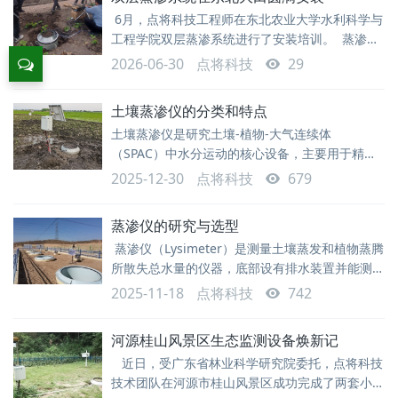
个可监测的土柱，通过记录降雨、灌溉、土壤储水
6月，点将科技工程师在东北农业大学水利科学与
变化、地表径流、底部排水或称重变化，来计算土
工程学院双层蒸渗系统进行了安装培训。 蒸渗测
壤蒸发、植物蒸腾、总蒸散发以及深层渗漏等水分
量系统是评估水在土壤中的利用，研究水分平衡、
收
2026-06-30
点将科技
29
物质平衡、土壤溶质运移的全新工具。 本系统
由双层桶组成的蒸渗测量系统，土柱桶内径30cm
土壤蒸渗仪的分类和特点
高度60cm，可以快速部署安装，不需要建造地下
土壤蒸渗仪是研究土壤-植物-大气连续体
室；配套下渗水位监测及排水装置，自动排水；使
（SPAC）中水分运动的核心设备，主要用于精确
用单点式高精度称重传感器作为重量变化检测
测量土壤蒸发、植物蒸腾（合称蒸散，ET）以及
2025-12-30
点将科技
679
深层渗漏量。土壤蒸渗仪的分类主要基于称重原
理、尺度（面积和深度）、结构设计和控制能力等
蒸渗仪的研究与选型
几个方面。那么，我们根据这些方向来聊下蒸渗仪
蒸渗仪（Lysimeter）是测量土壤蒸发和植物蒸腾
种类和特点，欢迎交流看法，一起学习。称重式蒸
所散失总水量的仪器，底部设有排水装置并能测定
渗仪这是目前精度较高，应用广泛的一类。因直接
渗水量。其基本思想是通过监测限定土体（蒸渗土
测量水量变化，精度可达到每小时0.01mm甚至更
2025-11-18
点将科技
742
筒）的质量变化，来反推水分变化。自称重式蒸渗
高的分
仪的核心原理是称重。通过测量前后两个时间点土
河源桂山风景区生态监测设备焕新记
柱的质量差，来确定这一时段内土柱的水分损失
近日，受广东省林业科学研究院委托，点将科技
量。早期的称重式蒸渗仪主要包括直接称重式和浮
技术团队在河源市桂山风景区成功完成了两套小型
动测重式两大类。随着技术进步，发展出了集成高