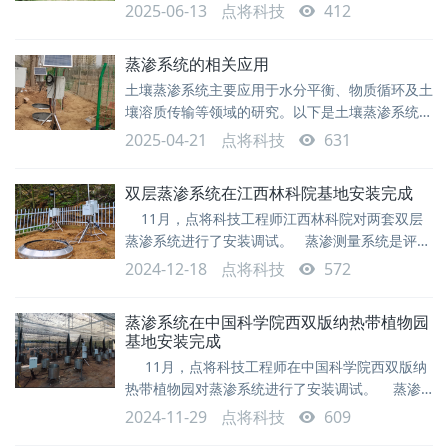
土壤蒸渗测量系统的深度维保服务。此次维保工作
精度传感器和数据自动采集的现代
2025-06-13
点将科技
412
针对服役多年的核心传感器进行精密维修与校准，
成功恢复设备性能，为景区生态研究持续输送精准
蒸渗系统的相关应用
数据，助力科研工作高效开展。 桂山风景区作
土壤蒸渗系统主要应用于水分平衡、物质循环及土
为粤港澳大湾区的重要生态屏障，依托广东省林业
壤溶质传输等领域的研究。以下是土壤蒸渗系统应
科学研究院的科研力量，构建了包含
用的具体方面：1. 农业与水资源管理作物需水量
2025-04-21
点将科技
631
研究通过测量不同作物在不同生长阶段的蒸散发
（ET），优化灌溉制度，提高农业用水效率。精
双层蒸渗系统在江西林科院基地安装完成
准灌溉决策结合气象数据与土壤水分动态，指导智
11月，点将科技工程师江西林科院对两套双层
能灌溉系统，减少水资源浪费。抗旱作物筛选评估
蒸渗系统进行了安装调试。 蒸渗测量系统是评估
作物在干旱条件下的水分利用效率（WUE），筛
水在土壤中的利用，研究水分平衡、物质平衡、土
选耐旱品种。肥料与农药迁移监测灌溉或降雨后养
2024-12-18
点将科技
572
壤溶质运移的全新工具。适用于：水分特征曲线研
分（
究、生态恢复、小型模拟试验、土壤水的流动性、
蒸渗系统在中国科学院西双版纳热带植物园
土壤中物质的迁移、土壤的吸附作用及缓冲性、水
基地安装完成
平衡分析、渗滤液分析、地下水补给分析、物质运
11月，点将科技工程师在中国科学院西双版纳
移、物质转化研究、耕作方法研究、气候研究、
热带植物园对蒸渗系统进行了安装调试。 蒸渗
测量系统是评估水在土壤中的利用，研究水分平
2024-11-29
点将科技
609
衡、物质平衡、土壤溶质运移的全新工具。适用