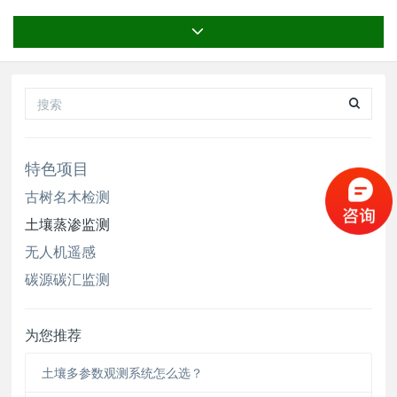
于：水分特征曲线研究、生态恢复、小型模拟试
验、土壤水的流动性、土壤中物质的迁移、土壤的
吸附作用及缓冲性、水平衡分析、渗滤液分析、地
下水补给分析、物质运移、物质转化研究
特色项目
古树名木检测
土壤蒸渗监测
无人机遥感
碳源碳汇监测
为您推荐
土壤多参数观测系统怎么选？