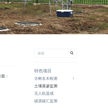
特色项目
方面：
古树名木检测
土壤蒸渗监测
无人机遥感
碳源碳汇监测