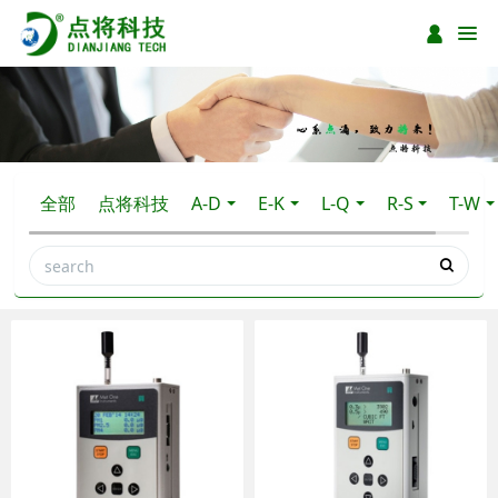
全部
点将科技
A-D
E-K
L-Q
R-S
T-W