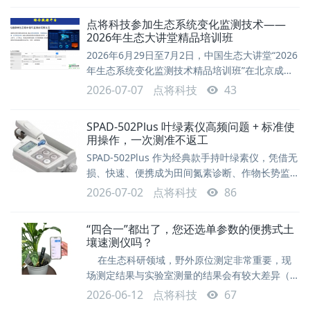
点将科技参加生态系统变化监测技术——
2026年生态大讲堂精品培训班
2026年6月29日至7月2日，中国生态大讲堂“2026
年生态系统变化监测技术精品培训班”在北京成功
举办，为期4天。本次培训班突出“理论研讨-案例
2026-07-07
点将科技
43
分享-野外实习”相结合的特色，围绕国家生态系统
监测需求与最新进展、生态系统要素监测技术与规
SPAD‑502Plus 叶绿素仪高频问题 + 标准使
范以及生态监测新技术、新方法与仪器应用案例等
用操作，一次测准不返工
前沿方向开展系统培训，有助于提升我国生态系统
SPAD‑502Plus 作为经典款手持叶绿素仪，凭借无
变化监测能力与青年人才培养水平。本次培训由中
损、快速、便携成为田间氮素诊断、作物长势监测
国科学院人才与人事局资助，中国生
的标配设备。但很多用户在开机校准、野外测量、
2026-07-02
点将科技
86
数据存储、报错处理上频繁踩坑，导致数据不准、
效率低下。测量原理叶绿素计SPAD-502Plus的测
“四合一”都出了，您还选单参数的便携式土
量值反映的是作物叶子中的叶绿素含量。它根据在
壤速测仪吗？
叶绿素吸收率不同的两个波段中叶子的光透射量来
在生态科研领域，野外原位测定非常重要，现
计算叶绿素值。叶绿素的光谱吸收特性上图显示的
场测定结果与实验室测量的结果会有较大差异（空
是使用80%的丙酮从两片叶
间异质性）。但是，现场测定的难度比较大，受困
2026-06-12
点将科技
67
于先进的现场测量技术。 原位的土壤理化性质调