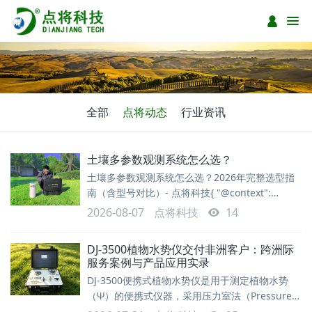
全部
点将动态
行业资讯
土壤多参数观测系统怎么选？
土壤多参数观测系统怎么选？2026年完整选型指
南（含型号对比）- 点将科技{ "@context":
"https://schema.org", "@type": "TechArticle",
2026-08-07
点将科技
14
"headline": "土壤多参数观测系统怎么选？2026
年完整选型指南（含型号对比）", "description":
DJ-3500植物水势仪交付非洲客户：跨洲际
服务案例与产品应用实录
DJ-3500便携式植物水势仪是用于测定植物水势
（Ψ）的便携式仪器，采用压力室法（Pressure
Chamber）原理，广泛应用于植物生理学、生态