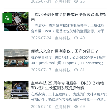
2026-07-31
点将科技
25
学、农学、林学及牧草研究等领域。据《中国植物
生理学报》2025年综述统计，压力室法仍是当前
土壤水分测不准？便携式速测仪选购避坑指
植物水势测量的主流方法，全球超过78%的相关科
南
研文献采用该技术路线。2026年7月，点将科技自
在农林生态科研与精准农业场景中，土壤体积
主研发的DJ-3500便携式植物水势仪成功交付非洲
含水量（VWC）是基础也关键的监测指标。对于
客户。客户在产品验
多点位快速普查、田间墒情监测等野外作业场景，
2026-07-24
点将科技
40
一款合适的便携式土壤水分速测仪必不可少。面对
市场上TDR、FDR、介电阻抗等不同技术路线的产
便携式光合作用测定仪，国产or进口？
品，如何选择适合需求的设备？本文梳理了四款主
核心测量精度 进口品牌，如LI-6800的RMS噪声
流便携式土壤水分速测仪的核心特点与选型建议，
≤0.1 μmol/mol（即0.1ppm）。PP Systems公司
供参考交流。一、核心参数对比对比维度
的CIRAS系列采用“自动调零”技术，保证了长期测
TDR350/150WET1
2026-07-17
点将科技
81
量的稳定性。这两个品牌都行业标杆，也是国内进
口品牌市场占有率较高的选择，精度当然也是非常
点将科技 25 周年专项服务｜DJ-3012 植物
高的。 国产品牌：低端型号的精度基本在
3D 根系生长监测系统免费维保
±3ppm，有的是量程的3%（60ppm左右了），
心系点滴，二十五载同行。为感恩广大科研用户的
与进
长期信任，确保您的实验数据精准可靠——点将科
技25周年专项维保计划，正式启动。 您将免费获
2026-07-10
点将科技
69
得权益具体内容