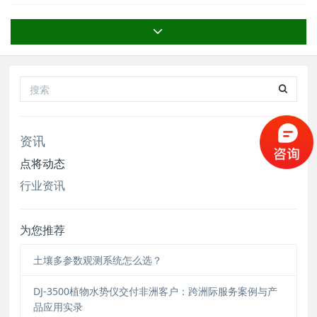
查，一台便携式的探针式速测仪是必须的。用户常
关注水分/湿度、温度、电导率/盐分、pH、ORP
等指标。 现在这类设备也很多，本文要讨论的是
EC（电导率）、pH（酸碱度
资讯
点将动态
行业资讯
为您推荐
土壤多参数观测系统怎么选？
DJ-3500植物水势仪交付非洲客户：跨洲际服务案例与产
品应用实录