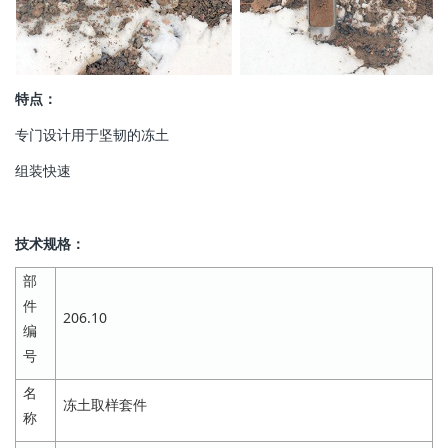
特点：
专门设计用于坚韧的冻土
组装快速
技术规格：
部
件
206.10
编
号
名
冻土取样套件
称