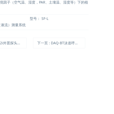
境因子（空气温、湿度，PAR、土壤温、湿度等）下的植
型号：
SF-L
（液流）测量系统
2i外置探头型温度记录仪
下一页
: DAQ-BT泳道呼吸测量系统