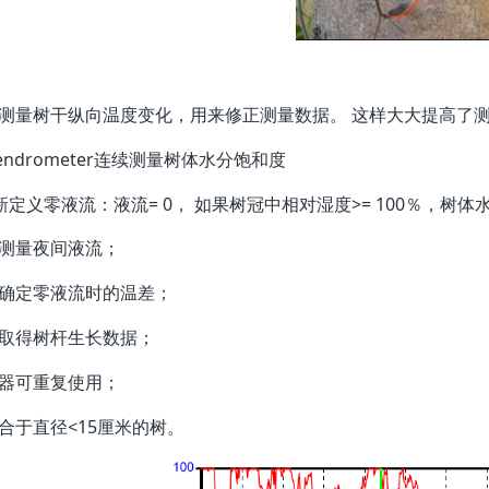
：
测量树干纵向温度变化，用来修正测量数据。 这样大大提高了测
endrometer连续测量树体水分饱和度
重新定义零液流：液流= 0， 如果树冠中相对湿度>= 100％，树体
确测量夜间液流；
确确定零液流时的温差；
时取得树杆生长数据；
感器可重复使用；
适合于直径<15厘米的树。