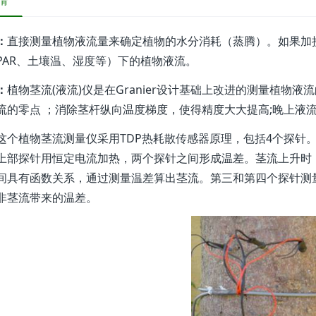
情
：
直接测量植物液流量来确定植物的水分消耗（蒸腾）。如果加
PAR、土壤温、湿度等）下的植物液流。
：
植物茎流(液流)仪是在Granier设计基础上改进的测量植物
流的零点 ；消除茎杆纵向温度梯度，使得精度大大提高;晚上液
植物茎流测量仪采用TDP热耗散传感器原理，包括4个探针。
上部探针用恒定电流加热，两个探针之间形成温差。茎流上升时
间具有函数关系，通过测量温差算出茎流。第三和第四个探针测
非茎流带来的温差。