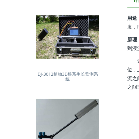
详
用途
度，
原理
到液
这个
位，
DJ-3012植物3D根系生长监测系
流之
统
之间