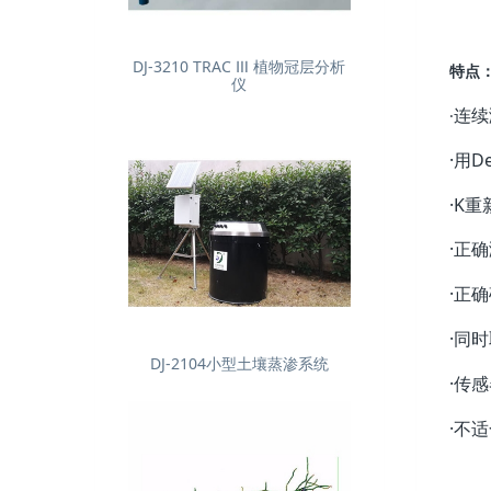
DJ-3210 TRAC Ⅲ 植物冠层分析
特点
仪
连续
·
·用D
·K
·正
·正
·同
DJ-2104小型土壤蒸渗系统
·传
·不