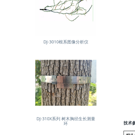
DJ-3010根系图像分析仪
DJ-310X系列 树木胸径生长测量
技术
环