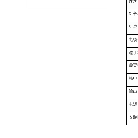
探头
针长
组成
电缆
适于
需要
耗电
输出
电源
安装