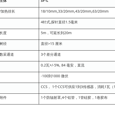
主体
SF-L
/加热丝长
18/10mm,33/20mm,43/20mm,63/20mm
4针式,探针直径1.5毫米
长度
5m，可延长到20m
树径
直径>15 厘米
数采通道
3个差分通道
0.2瓦+/-5%, 84 毫安，直流
-100到1000 微伏
CCS， 1个CCS可供应1到3传感器，消耗1瓦（
附件
1个防辐射罩,4个铝管，1管硅胶，1卷胶布